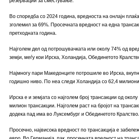
резервации за сместување.
Во споредба со 2024 година, вредноста на онлајн плаќ
зголемил за 69%. Просечната вредност на една трансакц
претходната година.
Најголем дел од потрошувачката или околу 74% од вред
земји, меѓу кои Ирска, Холандија, Обединетото Кралств
Најмногу пари Македонците потрошиле во Ирска, вкупн
годишно ниво. По неа следи Холандија со 62,4 милиони
Ирска е и земјата со најголем број трансакции од окол
милион трансакции. Најголем раст на бројот на трансак
додека пад има во Луксембург и Обединетото Кралство
Просечно, највисока вредност по трансакција е забележ
евро. Во Германија, пак, просечната вредност на транс