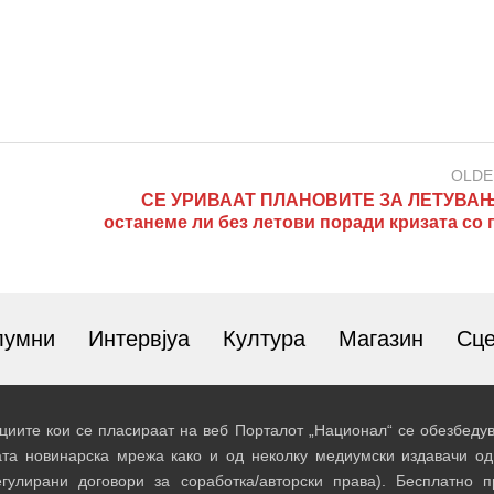
OLDE
СЕ УРИВААТ ПЛАНОВИТЕ ЗА ЛЕТУВАЊ
останеме ли без летови поради кризата со 
лумни
Интервјуа
Култура
Магазин
Сц
иите кои се пласираат на веб Порталот „Национал“ се обезбедув
ата новинарска мрежа како и од неколку медиумски издавачи од
егулирани договори за соработка/авторски права). Бесплатно 