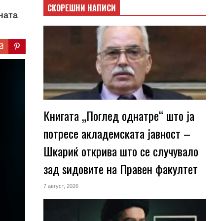
СКОРЕШНИ НАПИСИ
ната
Книгата „Поглед однатре“ што ја
потресе акладемската јавност –
Шкариќ открива што се случувало
зад ѕидовите на Правен факултет
7 август, 2026