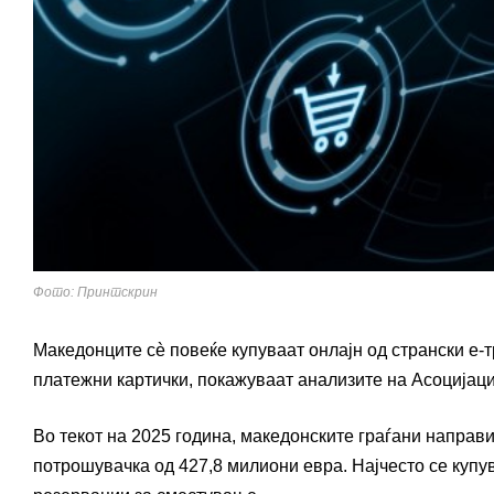
Фото: Принтскрин
Македонците сè повеќе купуваат онлајн од странски е-
платежни картички, покажуваат анализите на Асоцијациј
Во текот на 2025 година, македонските граѓани направи
потрошувачка од 427,8 милиони евра. Најчесто се купу