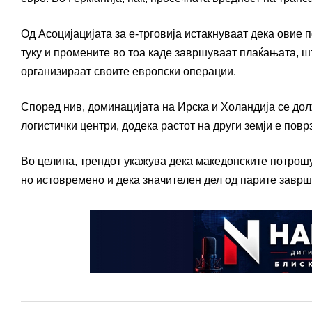
Од Асоцијацијата за е-трговија истакнуваат дека овие 
туку и промените во тоа каде завршуваат плаќањата, шт
организираат своите европски операции.
Според нив, доминацијата на Ирска и Холандија се дол
логистички центри, додека растот на други земји е пов
Во целина, трендот укажува дека македонските потрош
но истовремено и дека значителен дел од парите заврш