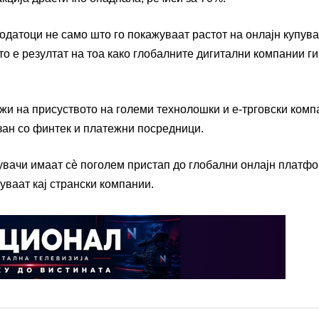
податоци не само што го покажуваат растот на онлајн купув
о е резултат на тоа како глобалните дигитални компании ги
жи на присуството на големи технолошки и е-трговски комп
рзан со финтек и платежни посредници.
увачи имаат сè поголем пристап до глобални онлајн платфо
уваат кај странски компании.