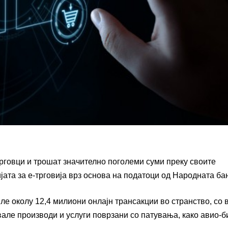
трговци и трошат значително поголеми суми преку своите
ата за е-трговија врз основа на податоци од Народната ба
ле околу 12,4 милиони онлајн трансакции во странство, со 
вале производи и услуги поврзани со патувања, како авио-б