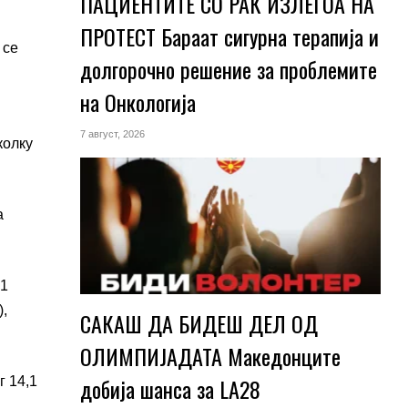
ПАЦИЕНТИТЕ СО РАК ИЗЛЕГОА НА
ПРОТЕСТ Бараат сигурна терапија и
 се
долгорочно решение за проблемите
на Онкологија
7 август, 2026
колку
а
,1
),
САКАШ ДА БИДЕШ ДЕЛ ОД
ОЛИМПИЈАДАТА Македонците
добија шанса за LA28
г 14,1