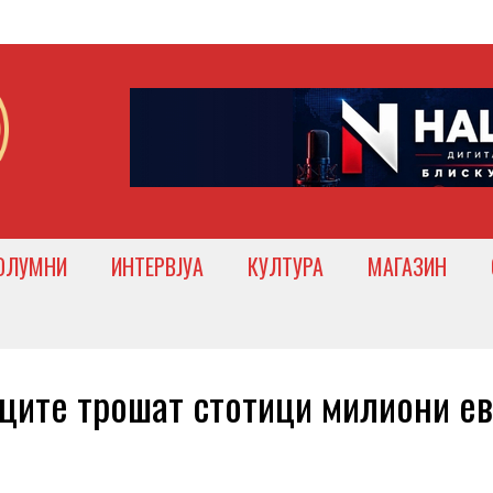
ОЛУМНИ
ИНТЕРВЈУА
КУЛТУРА
МАГАЗИН
ите трошат стотици милиони е