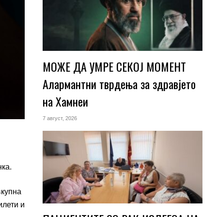
МОЖЕ ДА УМРЕ СЕКОЈ МОМЕНТ
Алармантни тврдења за здравјето
на Хамнеи
7 август, 2026
нка.
вкупна
илети и