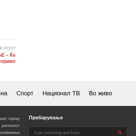
R POST
Е – Ќе
гориво
ена
Спорт
Национал ТВ
Во живо
Пребарување
аат преку
 регионот
преземање