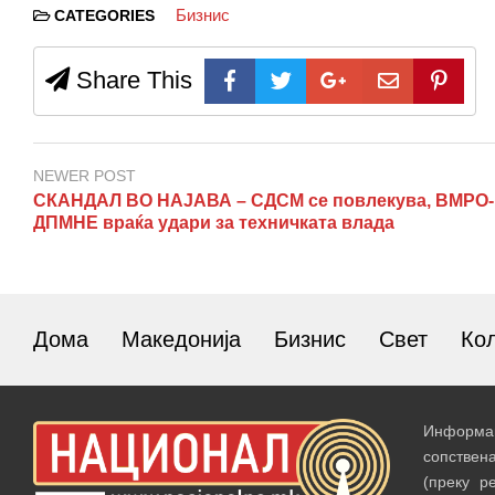
Бизнис
CATEGORIES
Share This
NEWER POST
СКАНДАЛ ВО НАЈАВА – СДСМ се повлекува, ВМРО-
ДПМНЕ враќа удари за техничката влада
Дома
Македонија
Бизнис
Свет
Ко
Информац
сопствен
(преку р