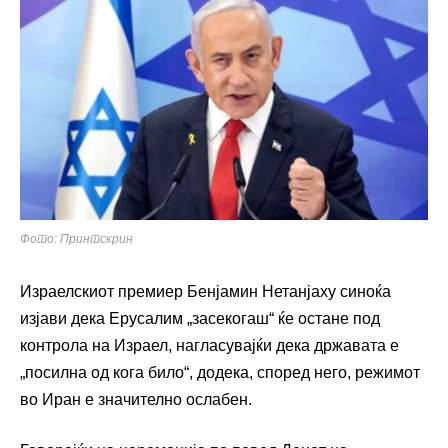
Фото: Принтскрин
Израелскиот премиер
Бенјамин Нетанјаху
синоќа
изјави дека Ерусалим „засекогаш“ ќе остане под
контрола на Израел, нагласувајќи дека државата е
„посилна од кога било“, додека, според него, режимот
во Иран е значително ослабен.