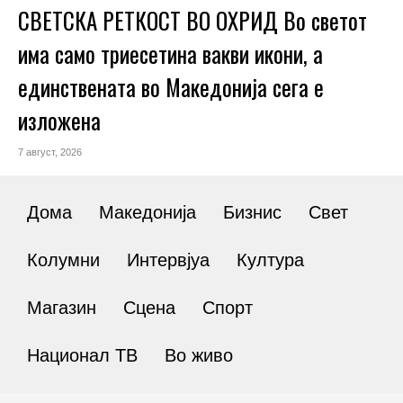
СВЕТСКА РЕТКОСТ ВО ОХРИД Во светот
има само триесетина вакви икони, а
единствената во Македонија сега е
изложена
7 август, 2026
Дома
Македонија
Бизнис
Свет
Колумни
Интервјуа
Култура
Магазин
Сцена
Спорт
Национал ТВ
Во живо