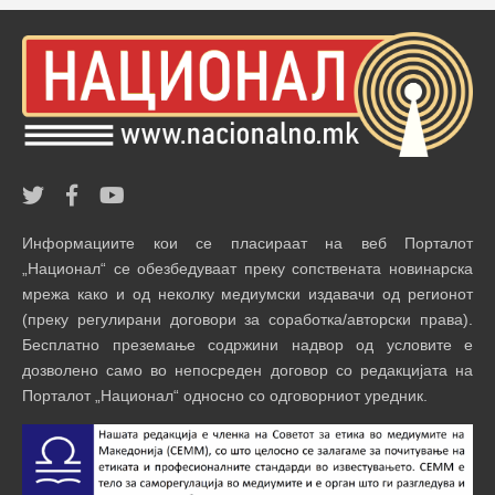
Информациите кои се пласираат на веб Порталот
„Национал“ се обезбедуваат преку сопствената новинарска
мрежа како и од неколку медиумски издавачи од регионот
(преку регулирани договори за соработка/авторски права).
Бесплатно преземање содржини надвор од условите е
дозволено само во непосреден договор со редакцијата на
Порталот „Национал“ односно со одговорниот уредник.