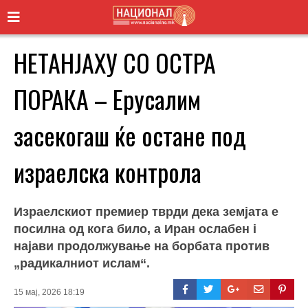
НЕТАНЈАХУ СО ОСТРА
ПОРАКА – Ерусалим
засекогаш ќе остане под
израелска контрола
Израелскиот премиер тврди дека земјата е
посилна од кога било, а Иран ослабен i
најави продолжување на борбата против
„радикалниот ислам“.
15 мај, 2026 18:19