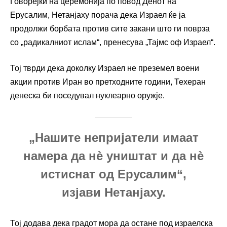
Говорејќи на церемонија по повод Денот на
Ерусалим, Нетанјаху порача дека Израел ќе ја
продолжи борбата против сите закани што ги поврза
со „радикалниот ислам“, пренесува „Тајмс оф Израел“.
Тој тврди дека доколку Израел не преземел воени
акции против Иран во претходните години, Техеран
денеска би поседувал нуклеарно оружје.
„Нашите непријатели имаат
намера да нè уништат и да нè
истиснат од Ерусалим“,
изјави Нетанјаху.
Тој додава дека градот мора да остане под израелска