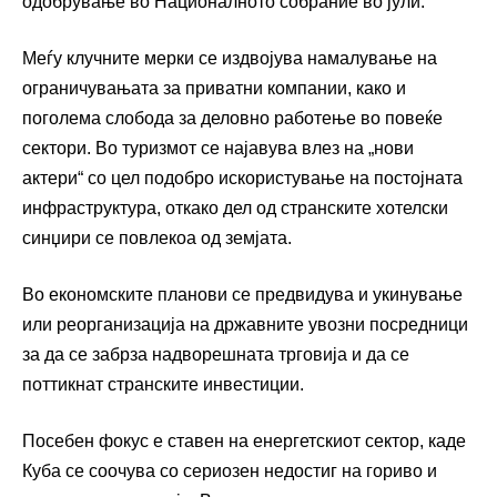
одобрување во Националното собрание во јули.
Меѓу клучните мерки се издвојува намалување на
ограничувањата за приватни компании, како и
поголема слобода за деловно работење во повеќе
сектори. Во туризмот се најавува влез на „нови
актери“ со цел подобро искористување на постојната
инфраструктура, откако дел од странските хотелски
синџири се повлекоа од земјата.
Во економските планови се предвидува и укинување
или реорганизација на државните увозни посредници
за да се забрза надворешната трговија и да се
поттикнат странските инвестиции.
Посебен фокус е ставен на енергетскиот сектор, каде
Куба се соочува со сериозен недостиг на гориво и