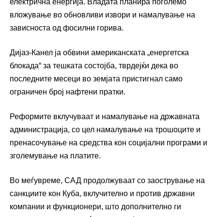
електрична енергија. Владата планира поголемо
вложување во обновливи извори и намалување на
зависноста од фосилни горива.
Дијаз-Канел ја обвини американската „енергетска
блокада“ за тешката состојба, тврдејќи дека во
последните месеци во земјата пристигнал само
ограничен број нафтени пратки.
Реформите вклучуваат и намалување на државната
администрација, со цел намалување на трошоците и
пренасочување на средства кон социјални програми и
зголемување на платите.
Во меѓувреме, САД продолжуваат со заострување на
санкциите кон Куба, вклучително и против државни
компании и функционери, што дополнително ги