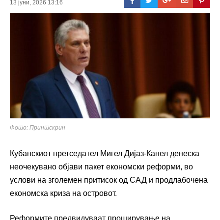
13 јуни, 2026 13:16
Фото: Принтскрин
Кубанскиот претседател Мигел Дијаз-Канел денеска
неочекувано објави пакет економски реформи, во
услови на зголемен притисок од САД и продлабочена
економска криза на островот.
Реформите предвидуваат проширување на