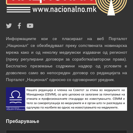
Информациите кои се пласираат на веб Порталот
„Национал“ се обезбедуваат преку сопствената новинарска
мрежа како и од неколку медиумски издавачи од регионот
(преку регулирани договори за соработка/авторски права).
Бесплатно преземање содржини надвор од условите е
дозволено само во непосреден договор со редакцијата на
Порталот „Национал“ односно со одговорниот уредник.
Пребарување