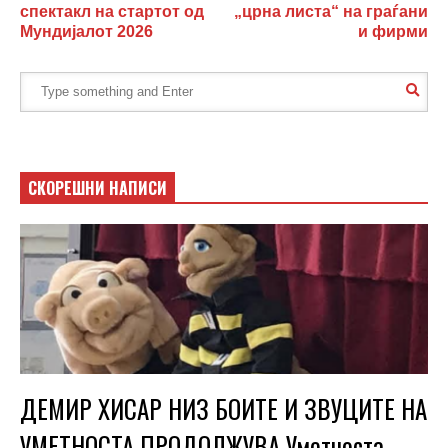
спектакл на стартот од
„црна листа“ на граѓани
Мундијалот 2026
и фирми
СКОРЕШНИ НАПИСИ
ДЕМИР ХИСАР НИЗ БОИТЕ И ЗВУЦИТЕ НА
УМЕТНОСТА ПРОДОЛЖУВА Уметноста