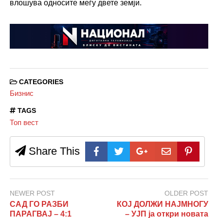
влошува односите меѓу двете земји.
CATEGORIES
Бизнис
TAGS
Топ вест
Share This
NEWER POST
OLDER POST
САД ГО РАЗБИ
КОЈ ДОЛЖИ НАЈМНОГУ
ПАРАГВАЈ – 4:1
– УЈП ја откри новата