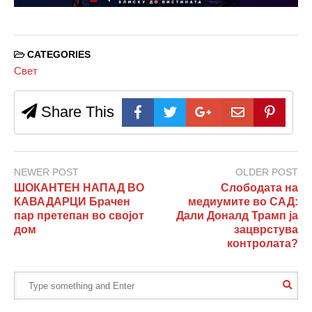
CATEGORIES
Свет
Share This
NEWER POST
OLDER POST
ШОКАНТЕН НАПАД ВО
Слободата на
КАВАДАРЦИ Брачен
медиумите во САД:
пар претепан во својот
Дали Доналд Трамп ја
дом
зацврстува
контролата?