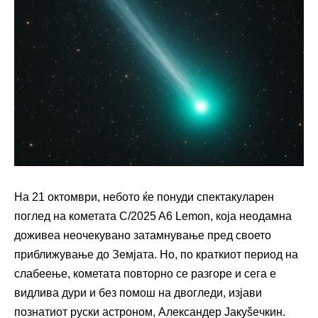
На 21 октомври, небото ќе понуди спектакуларен
поглед на кометата C/2025 A6 Lemon, која неодамна
доживеа неочекувано затамнување пред своето
приближување до Земјата. Но, по краткиот период на
слабеење, кометата повторно се разгоре и сега е
видлива дури и без помош на двогледи, изјави
познатиот руски астроном, Александер Јакуšeчкин.