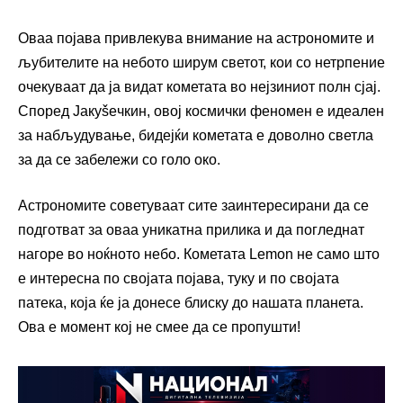
Оваа појава привлекува внимание на астрономите и
љубителите на небото ширум светот, кои со нетрпение
очекуваат да ја видат кометата во нејзиниот полн сјај.
Според Јакуšeчкин, овој космички феномен е идеален
за набљудување, бидејќи кометата е доволно светла
за да се забележи со голо око.
Астрономите советуваат сите заинтересирани да се
подготват за оваа уникатна прилика и да погледнат
нагоре во ноќното небо. Кометата Lemon не само што
е интересна по својата појава, туку и по својата
патека, која ќе ја донесе блиску до нашата планета.
Ова е момент кој не смее да се пропушти!