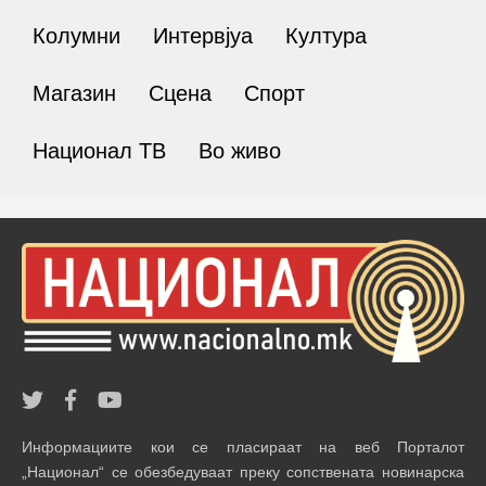
Колумни
Интервјуа
Култура
Магазин
Сцена
Спорт
Национал ТВ
Во живо
Информациите кои се пласираат на веб Порталот
„Национал“ се обезбедуваат преку сопствената новинарска