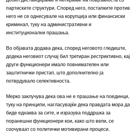
партиските структури. Според него, постапките против
него не се однесувале на корупција или финансиски
криминал, туку на административни и
институционални прашања.
Во објавата додава дека, според неговото гледиште,
додека неговиот случај бил третиран рестриктивно, кај
други функционери имало повнимателен или
заштитнички пристап, што дополнително ја
потврдувало селективноста.
Мерко заклучува дека ова не е прашање на поединци,
туку на принципи, нагласувајќи дека правдата мора да
биде еднаква за сите, и изразува поддршка за
поранешни функционери кои, како што вели, се
соочуваат со политички мотивирани процеси.