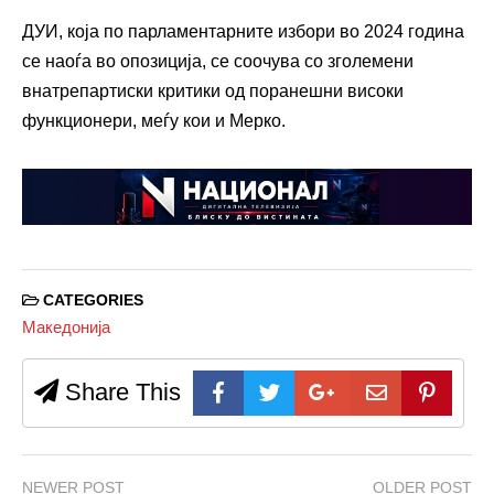
ДУИ, која по парламентарните избори во 2024 година
се наоѓа во опозиција, се соочува со зголемени
внатрепартиски критики од поранешни високи
функционери, меѓу кои и Мерко.
CATEGORIES
Македонија
Share This
NEWER POST
OLDER POST