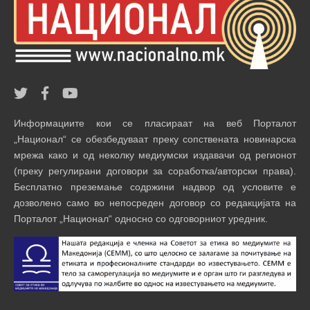
Информациите кои се пласираат на веб Порталот
„Национал“ се обезбедуваат преку сопствената новинарска
мрежа како и од неколку медиумски издавачи од регионот
(преку регулирани договори за соработка/авторски права).
Бесплатно преземање содржини надвор од условите е
дозволено само во непосреден договор со редакцијата на
Порталот „Национал“ односно со одговорниот уредник.