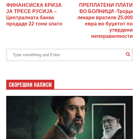
ФИНАНСИСКА КРИЗА
ПРЕПЛАТЕНИ ПЛАТИ
ЈА ТРЕСЕ РУСИЈА –
ВО БОЛНИЦИ -Тројца
Централната банка
лекари вратиле 25.000
продаде 22 тони злато
евра во буџетот по
утврдени
неперавилности
СКОРЕШНИ НАПИСИ