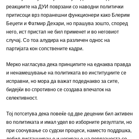
реакциите на ДУИ поврзани со наводни политички
притисоци врз поранешни функционери како Блерим
Беџети и Фатмир Дехари, но прашува зошто, според
него, ист пристап не бил применет и во неговиот
случај. Со тоа алудира на различен однос на
партијата кон сопствените кадри.
Мерко нагласува дека принципите на еднаква правда
и ненамешување на политиката во институциите се
исправни, но мора да важат подеднакво за сите,
бидејќи во спротивно се создава впечаток на
селективност.
Тој потсетува дека повеќе од две децении бил активен
во политиката и имал удел во изборните резултати, но
при соочување со судски процеси, наместо поддршка,
добил дистанцирање и негирање на поврзаноста со