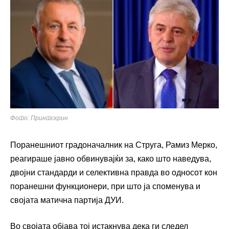
Фото: Принтскрин
Поранешниот градоначалник на Струга, Рамиз Мерко,
реагираше јавно обвинувајќи за, како што наведува,
двојни стандарди и селективна правда во односот кон
поранешни функционери, при што ја споменува и
својата матична партија ДУИ.
Во својата објава тој истакнува дека ги следел