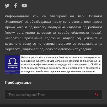
Информациите кои се пласираат на веб Порталот
„Национал“ се обезбедуваат преку сопствената новинарска
мрежа како и од неколку медиумски издавачи од регионот
(преку регулирани договори за соработка/авторски права).
Бесплатно преземање содржини надвор од условите е
дозволено само во непосреден договор со редакцијата на
Порталот „Национал“ односно со одговорниот уредник.
Пребарување