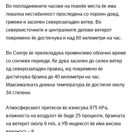
Во попладневните часови на повеќе места ќе има
локална нестабилност проследена со пороен дожд,
грмежи и засилен северозападен ветер. Во
североисточните и централните делови ветерот
повремено ќе достигнува и над 60 километри на час.
Во Скопје ќе преовладува променливо облачно време
со сончеви периоди. Ќе дува засилен до силен ветер
од северозападен правец, кој повремено ќе
достигнува брзина до 40 километри на час.
Максималната дневна температура ќе достигне околу
34 степени.
Атмосферскиот притисок ќе изнесува 975 hPa,
влажноста на воздухот ќе биде 25 проценти, брзината
на ветерот околу 6 m/s, а УВ-индексот ќе има висока
вредност – 8.