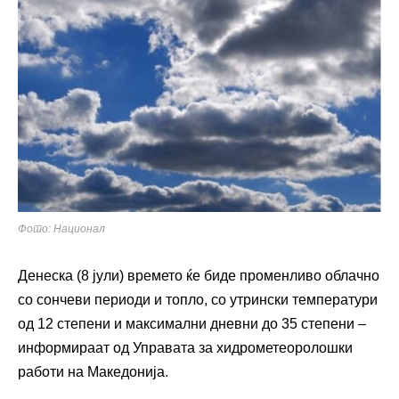
Фото: Национал
Денеска (8 јули) времето ќе биде променливо облачно
со сончеви периоди и топло, со утрински температури
од 12 степени и максимални дневни до 35 степени –
информираат од Управата за хидрометеоролошки
работи на Македонија.