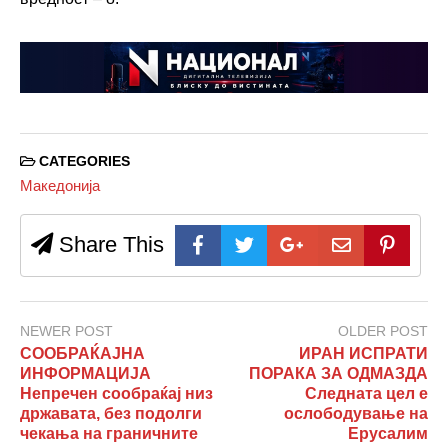
CATEGORIES
Македонија
Share This
NEWER POST
OLDER POST
СООБРАЌАЈНА
ИРАН ИСПРАТИ
ИНФОРМАЦИЈА
ПОРАКА ЗА ОДМАЗДА
Непречен сообраќај низ
Следната цел е
државата, без подолги
ослободување на
чекања на граничните
Ерусалим