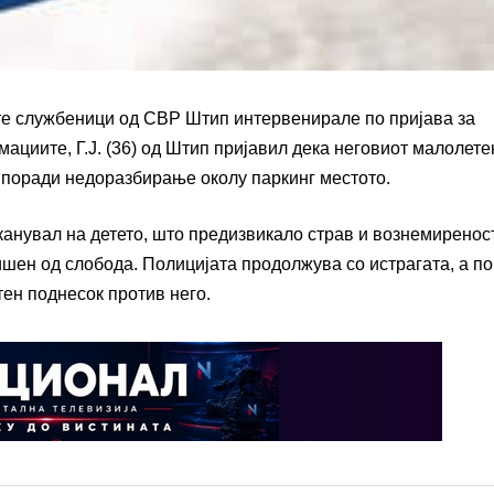
ките службеници од СВР Штип интервенирале по пријава за
циите, Г.Ј. (36) од Штип пријавил дека неговиот малолете
п поради недоразбирање околу паркинг местото.
аканувал на детето, што предизвикало страв и вознемиренос
ишен од слобода. Полицијата продолжува со истрагата, а по
тен поднесок против него.