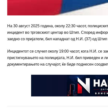
На 30 август 2025 година, околу 22:30 часот, полицис
инцидент во трговскиот центар во Штип. Според информа
заедно со пријатели, бил нападнат од Н.И. (37) од Шти
Инцидентот се случил околу 19:00 часот, кога Н.И. се з
пристигнувањето на полицијата, Н.И. бил приведен и л
документирањето на случајот, ќе биде поднесен соодве