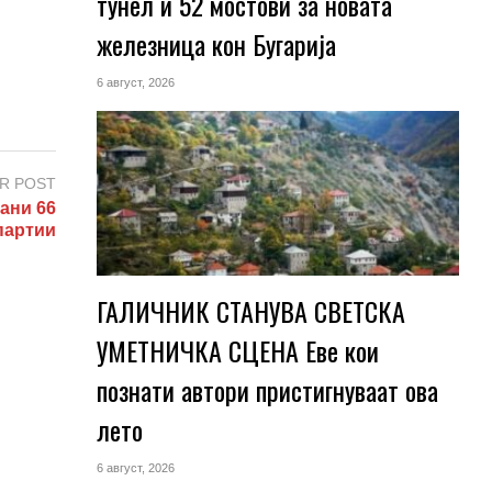
тунел и 52 мостови за новата
железница кон Бугарија
6 август, 2026
R POST
ани 66
партии
ГАЛИЧНИК СТАНУВА СВЕТСКА
УМЕТНИЧКА СЦЕНА Еве кои
познати автори пристигнуваат ова
лето
6 август, 2026