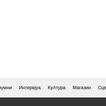
лумни
Интервјуа
Култура
Магазин
Сц