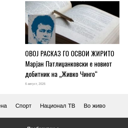
ОВОЈ РАСКАЗ ГО ОСВОИ ЖИРИТО
Марјан Патлиџанковски е новиот
добитник на „Живко Чинго“
6 август, 2026
ена
Спорт
Национал ТВ
Во живо