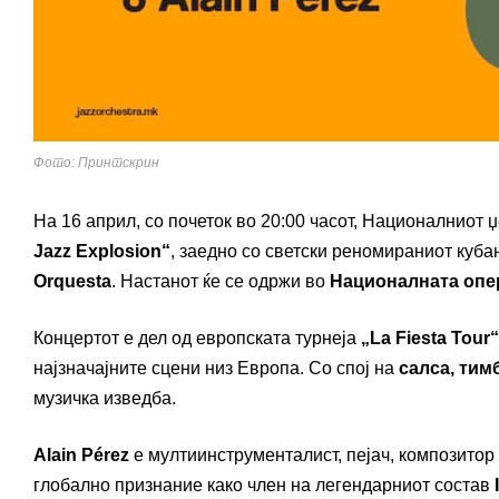
Фото: Принтскрин
На 16 април, со почеток во 20:00 часот, Националниот 
Jazz Explosion“
, заедно со светски реномираниот куб
Orquesta
. Настанот ќе се одржи во
Националната опер
Концертот е дел од европската турнеја
„La Fiesta Tour“
најзначајните сцени низ Европа. Со спој на
салса, тим
музичка изведба.
Alain Pérez
е мултиинструменталист, пејач, композитор и
глобално признание како член на легендарниот состав