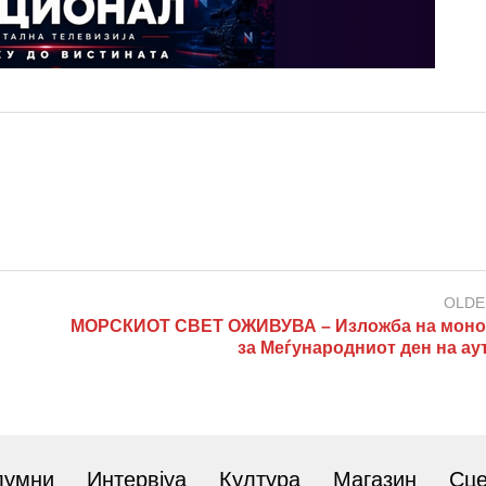
OLDE
МОРСКИОТ СВЕТ ОЖИВУВА – Изложба на моно
за Меѓународниот ден на ау
лумни
Интервјуа
Култура
Магазин
Сц