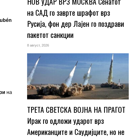
НОВ УДАР ВРЗ МОСКВА Сенатот
на САД го заврте шрафот врз
Rubén
Русија, фон дер Лајен го поздрави
пакетот санкции
8 август, 2026
ри
на
ТРЕТА СВЕТСКА ВОЈНА НА ПРАГОТ
Ирак го одложи ударот врз
Американците и Саудијците, но не