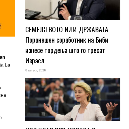
СЕМЕЈСТВОТО ИЛИ ДРЖАВАТА
Поранешен соработник на Биби
изнесе тврдења што го тресат
an
Израел
ја
La
8 август, 2026
а
вна
о