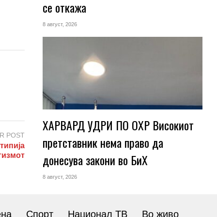
се откажа
8 август, 2026
ХАРВАРД УДРИ ПО ОХР Високиот
R POST
претставник нема право да
типија
донесува закони во БиХ
тизмот
8 август, 2026
ена
Спорт
Национал ТВ
Во живо