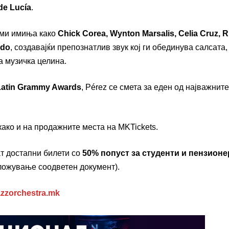
de Lucía
.
леми имиња како
Chick Corea, Wynton Marsalis, Celia Cruz, 
ado
, создавајќи препознатлив звук кој ги обединува салсата,
а музичка целина.
Latin Grammy Awards
, Pérez се смета за еден од најважните
 како и на продажните места на MKTickets.
ат достапни билети со
50% попуст за студенти и пензионе
ложување соодветен документ).
azzorchestra.mk