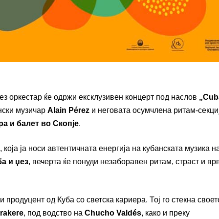
џез оркестар ќе одржи ексклузивен концерт под наслов
„Cub
ански музичар
Alain Pérez
и неговата осумчлена ритам-секци
а и балет во Скопје
.
, која ја носи автентичната енергија на кубанската музика н
ба и џез
, вечерта ќе понуди незаборавен ритам, страст и вр
 продуцент од Куба со светска кариера. Тој го стекна своет
Irakere
, под водство на
Chucho Valdés
, како и преку