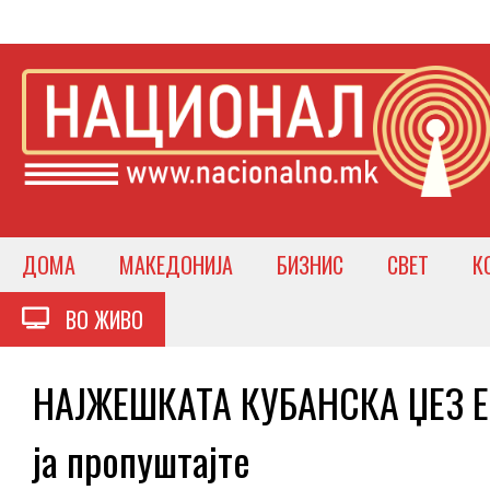
ДОМА
МАКЕДОНИЈА
БИЗНИС
СВЕТ
К
ВО ЖИВО
НАЈЖЕШКАТА КУБАНСКА ЏЕЗ Е
ја пропуштајте