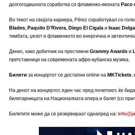
долгогодишната соработка со фламенко-иконата
Paco 
Во текот на својата кариера, Pérez соработувал со го
Blades, Paquito D’Rivera, Diego El Cigala
и
Isaac Delg
тимбата, џезот и фламенкото во енергична и автентичн
Денес, како добитник на престижни
Grammy Awards
и
претставници на современата афро-кубанска музика.
Билети
за концертот се достапни online на
MKTickets
,
На денот на концертот, еден час пред почетокот, ќе бид
билетарницата на Националната опера и балет (со при
Билетите може да се резервираат однапред на:
info@j