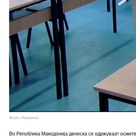
Фото: Национал
Во Република Македонија денеска се одржуваат осмите 