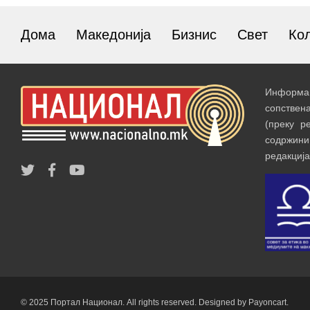
Дома
Македонија
Бизнис
Свет
Ко
Информац
сопствен
(преку р
содржин
редакција
© 2025 Портал Национал. All rights reserved. Designed by Payoncart.