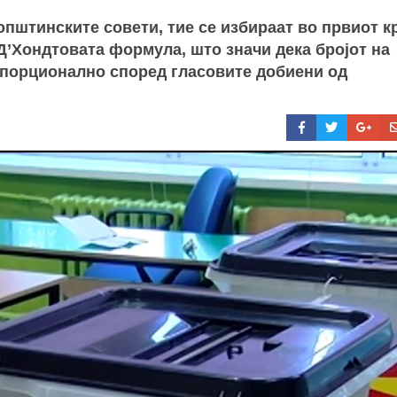
општинските совети, тие се избираат во првиот к
Д’Хондтовата формула, што значи дека бројот на
опорционално според гласовите добиени од