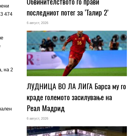
Обвинителството го прави
рени
последниот потег за ‘Талир 2’
 3 474
6 август, 2026
ле
е
, на 2
ЛУДНИЦА ВО ЛА ЛИГА Барса му го
краде големото засилување на
Реал Мадрид
нален
6 август, 2026