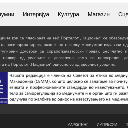
лумни
Интервјуа
Култура
Магазин
Сц
иите кои се пласираат на веб Порталот „Национал“ се обезбедув
ата новинарска мрежа како и од неколку медиумски издавачи од
егулирани договори за соработка/авторски права). Бесплатно 
и надвор од условите е дозволено само во непосреден до
та на Порталот „Национал“ односно со одговорниот уредник.
МАРКЕТИНГ
ИМПРЕСУМ
П