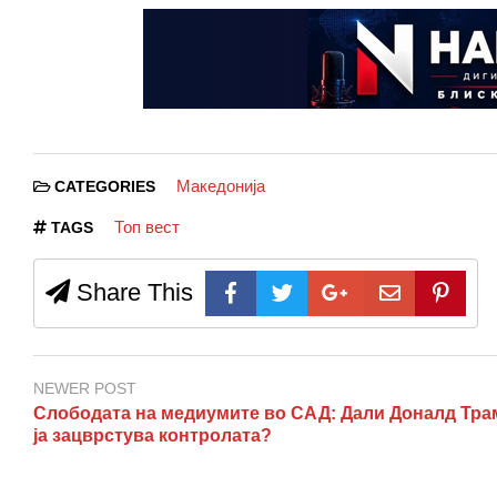
Македонија
CATEGORIES
Топ вест
TAGS
Share This
NEWER POST
Слободата на медиумите во САД: Дали Доналд Тра
ја зацврстува контролата?