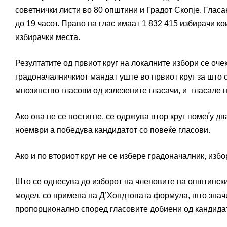
советнички листи во 80 општини и Градот Скопје. Гласа
до 19 часот. Право на глас имаат 1 832 415 избирачи ко
избирачки места.
Резултатите од првиот круг на локалните избори се очек
градоначалничкиот мандат уште во првиот круг за што 
мнозинство гласови од излезените гласачи, и гласале 
Ако ова не се постигне, се одржува втор круг помеѓу два
ноември а победува кандидатот со повеќе гласови.
Ако и по вториот круг не се избере градоначалник, избо
Што се однесува до изборот на членовите на општински
модел, со примена на Д’Хондтовата формула, што значи
пропорционално според гласовите добиени од кандидат