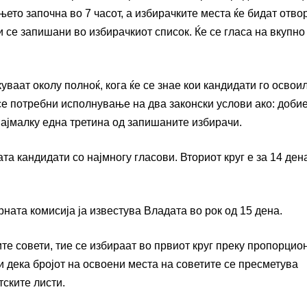
њето започна во 7 часот, а избирачките места ќе бидат отво
и се запишани во избирачкиот список. Ќе се гласа на вкупно
уваат околу полноќ, кога ќе се знае кои кандидати го освои
се потребни исполнување на два законски услови ако: доби
најмалку една третина од запишаните избирачи.
та кандидати со најмногу гласови. Вториот круг е за 14 дена
рната комисија ја известува Владата во рок од 15 дена.
те совети, тие се избираат во првиот круг преку пропорцио
 дека бројот на освоени места на советите се пресметува
ските листи.