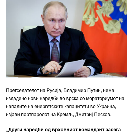
Претседателот на Русија, Владимир Путин, нема
издадено нови наредби во врска со мораториумот на
нападите на енергетските капацитети во Украина,
изјави портпаролот на Кремљ, Дмитриј Песков.
„Други наредби од врховниот командант засега