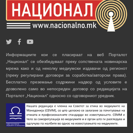
Информациите кои се пласираат на веб Порталот
„Национал“ се обезбедуваат преку сопствената новинарска
мрежа како и од неколку медиумски издавачи од регионот
(преку регулирани договори за соработка/авторски права).
Бесплатно преземање содржини надвор од условите е
дозволено само во непосреден договор со редакцијата на
Порталот „Национал“ односно со одговорниот уредник.