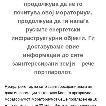
продолжува да не го
почитува овој мораториум,
продолжува да ги напаѓа
руските енергетски
инфраструктурни објекти. Ги
доставуваме овие
информации до сите
заинтересирани земји – рече
портпаролот.
Русија, рече тој, на сите заинтересирани земји им
дава информации за тоа како Киев го прекршува
мораториумот. Мораториумот беше прогласен на 18
март во траење од 30 дена. Рокот истекува денеска.