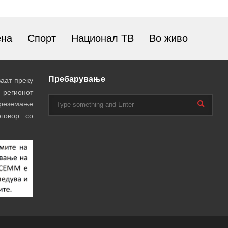
ена
Спорт
Национал ТВ
Во живо
Пребарување
аат преку
 регионот
преземање
говор со