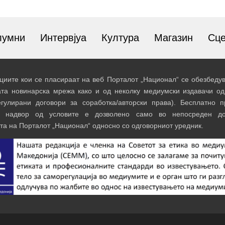
лумни
Интервјуа
Култура
Магазин
Сц
иите кои се пласираат на веб Порталот „Национал“ се обезбедув
ата новинарска мрежа како и од неколку медиумски издавачи од
егулирани договори за соработка/авторски права). Бесплатно 
и надвор од условите е дозволено само во непосреден до
та на Порталот „Национал“ односно со одговорниот уредник.