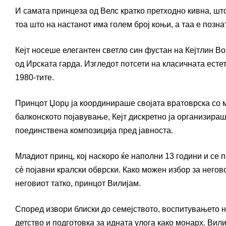
И самата принцеза од Велс кратко претходно кивна, шт
тоа што на настанот има голем број коњи, а таа е позна
Кејт носеше елегантен светло син фустан на Кејтлин В
од Ирската гарда. Изгледот потсети на класичната естет
1980-тите.
Принцот Џорџ ја координираше својата вратоврска со ма
балконското појавување, Кејт дискретно ја организираш
поединствена композиција пред јавноста.
Младиот принц, кој наскоро ќе наполни 13 години и се
сè појавни кралски обврски. Како можен избор за него
неговиот татко, принцот Вилијам.
Според извори блиски до семејството, воспитувањето 
детство и подготовка за идната улога како монарх. Вил