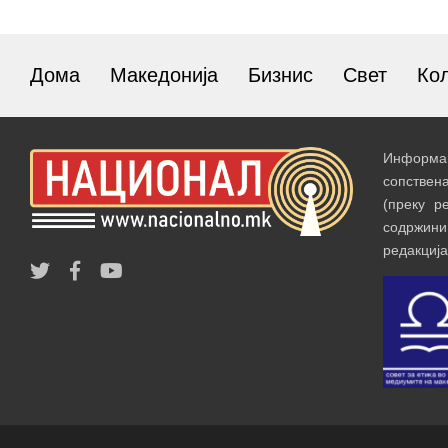
Дома
Македонија
Бизнис
Свет
Ко
Информац
сопствен
(преку р
содржин
редакција