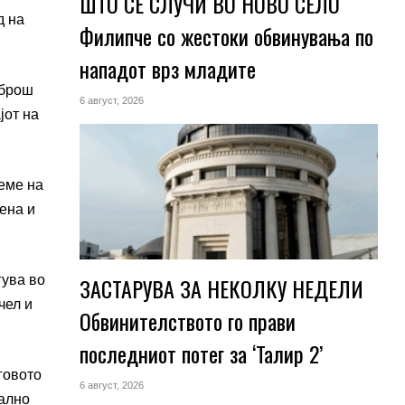
ШТО СЕ СЛУЧИ ВО НОВО СЕЛО
д на
Филипче со жестоки обвинувања по
нападот врз младите
 брош
6 август, 2026
јот на
реме на
ена и
гува во
ЗАСТАРУВА ЗА НЕКОЛКУ НЕДЕЛИ
чел и
Обвинителството го прави
последниот потег за ‘Талир 2’
говото
6 август, 2026
мално