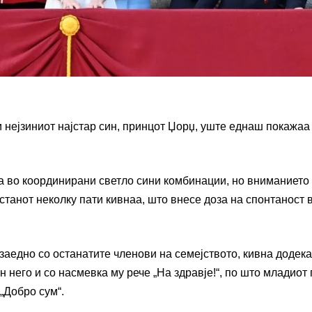
и нејзиниот најстар син, принцот Џорџ, уште еднаш покажаа
ија во координирани светло сини комбинации, но вниманието 
астанот неколку пати кивнаа, што внесе доза на спонтаност 
заедно со останатите членови на семејството, кивна додека
н него и со насмевка му рече „На здравје!“, по што младиот
 „Добро сум“.