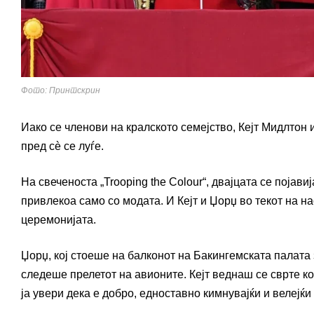
Фото: Принтскрин
Иако се членови на кралското семејство, Кејт Мидлтон 
пред сè се луѓе.
На свеченоста „Trooping the Colour“, двајцата се појав
привлекоа само со модата. И Кејт и Џорџ во текот на н
церемонијата.
Џорџ, кој стоеше на балконот на Бакингемската палата 
следеше прелетот на авионите. Кејт веднаш се сврте ко
ја увери дека е добро, едноставно кимнувајќи и велејќи