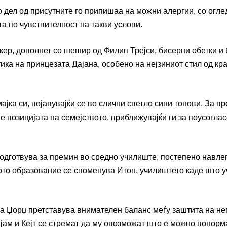
о дел од присутните го припишаа на можни алергии, со огле
та по чувствителност на такви услови.
окер, дополнет со шешир од Филип Трејси, бисерни обетки и
ика на принцезата Дајана, особено на нејзиниот стил од кра
јка си, појавувајќи се во слични светло сини тонови. За в
е позицијата на семејството, приближувајќи ги за поусоглас
 подготвува за премин во средно училиште, постепено навле
вото образование се споменува Итон, училиштето каде што у
на Џорџ претставува внимателен баланс меѓу заштита на не
ијам и Кејт се стремат да му овозможат што е можно понор