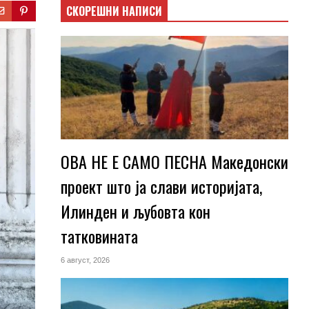
СКОРЕШНИ НАПИСИ
ОВА НЕ Е САМО ПЕСНА Македонски
проект што ја слави историјата,
Илинден и љубовта кон
татковината
6 август, 2026