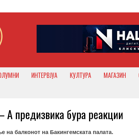
ОЛУМНИ
ИНТЕРВЈУА
КУЛТУРА
МАГАЗИН
 А предизвика бура реакции
е на балконот на Бакингемската палата.