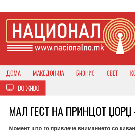
ДОМА
МАКЕДОНИЈА
БИЗНИС
СВЕТ
К
ВО ЖИВО
МАЛ ГЕСТ НА ПРИНЦОТ ЏОРЏ –
Момент што го привлече вниманието со кивањ