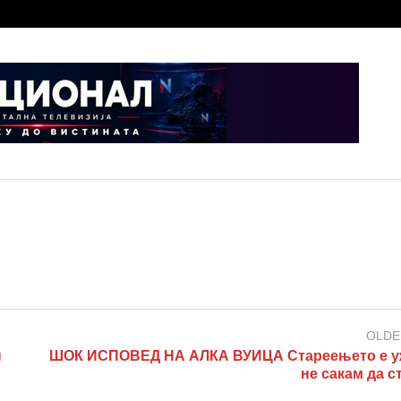
OLDE
н
ШОК ИСПОВЕД НА АЛКА ВУИЦА Стареењето е у
не сакам да с