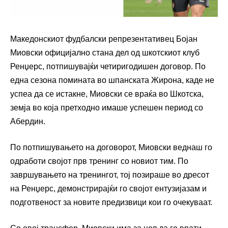
Македонскиот фудбалски репрезентативец Бојан
Миовски официјално стана дел од шкотскиот клуб
Ренџерс, потпишувајќи четиригодишен договор. По
една сезона помината во шпанската Жирона, каде не
успеа да се истакне, Миовски се враќа во Шкотска,
земја во која претходно имаше успешен период со
Абердин.
По потпишувањето на договорот, Миовски веднаш го
одработи својот прв тренинг со новиот тим. По
завршувањето на тренингот, тој позираше во дресот
на Ренџерс, демонстрирајќи го својот ентузијазам и
подготвеност за новите предизвици кои го очекуваат.