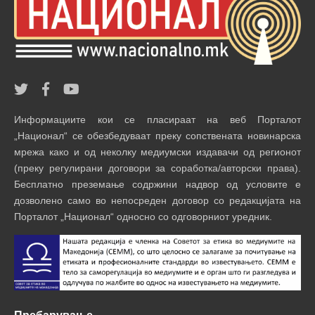
Информациите кои се пласираат на веб Порталот
„Национал“ се обезбедуваат преку сопствената новинарска
мрежа како и од неколку медиумски издавачи од регионот
(преку регулирани договори за соработка/авторски права).
Бесплатно преземање содржини надвор од условите е
дозволено само во непосреден договор со редакцијата на
Порталот „Национал“ односно со одговорниот уредник.