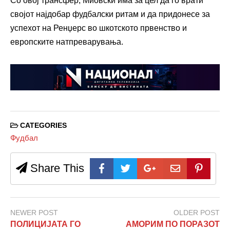
Со овој трансфер, Миовски има за цел да го врати
својот најдобар фудбалски ритам и да придонесе за
успехот на Ренџерс во шкотското првенство и
европските натпреварувања.
CATEGORIES
Фудбал
Share This
NEWER POST
OLDER POST
ПОЛИЦИЈАТА ГО
АМОРИМ ПО ПОРАЗОТ