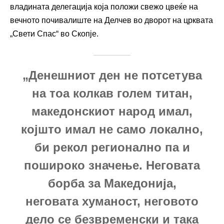
владината делегација која положи свежо цвеќе на
вечното почивалиште на Делчев во дворот на црквата
„Свети Спас“ во Скопје.
„Денешниот ден не потсетува
на тоа колкав голем титан,
македонскиот народ имал,
којшто имал не само локално,
би рекол регионално па и
пошироко значење. Неговата
борба за Македонија,
неговата хуманост, неговото
дело се безвременски и така