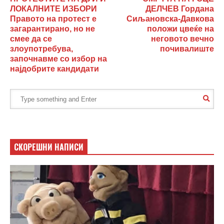
ЛОКАЛНИТЕ ИЗБОРИ
ДЕЛЧЕВ Гордана
Правото на протест е
Сиљановска-Давкова
загарантирано, но не
положи цвеќе на
смее да се
неговото вечно
злоупотребува,
почивалиште
започнавме со избор на
најдобрите кандидати
СКОРЕШНИ НАПИСИ