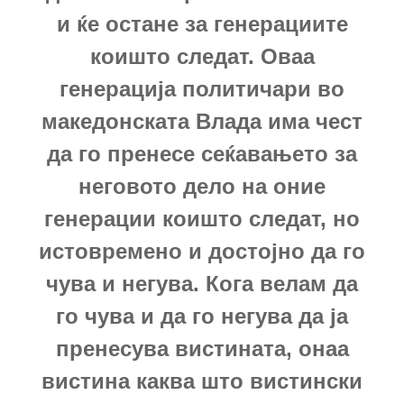
и ќе остане за генерациите
коишто следат.
Оваа
генерација политичари во
македонската Влада има чест
да го пренесе сеќавањето за
неговото дело на оние
генерации коишто следат, но
истовремено и достојно да го
чува и негува. Кога велам да
го чува и да го негува да ја
пренесува вистината, онаа
вистина каква што вистински