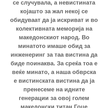
се случувала, а невистината
којашто за жал некој се
обидуваат да ја искриват и во
колективната меморија на
македонскиот народ.
Во
минатото имаше обид за
инженеринг за таа вистина да
биде поинаква. За среќа тоа е
веќе минато, а наша обврска
е вистинската вистина да ја
пренесеме на идните
генерации за овој голем
македонски титан Гоце