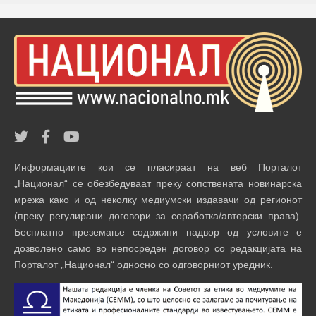
Информациите кои се пласираат на веб Порталот
„Национал“ се обезбедуваат преку сопствената новинарска
мрежа како и од неколку медиумски издавачи од регионот
(преку регулирани договори за соработка/авторски права).
Бесплатно преземање содржини надвор од условите е
дозволено само во непосреден договор со редакцијата на
Порталот „Национал“ односно со одговорниот уредник.