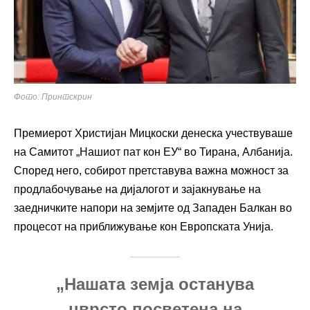
Фото: Принтскрин
Премиерот Христијан Мицкоски денеска учествуваше
на Самитот „Нашиот пат кон ЕУ“ во Тирана, Албанија.
Според него, собирот претставува важна можност за
продлабочување на дијалогот и зајакнување на
заедничките напори на земјите од Западен Балкан во
процесот на приближување кон Европската Унија.
„Нашата земја останува
цврсто посветена на