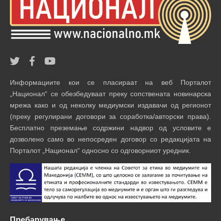
Информациите кои се пласираат на веб Порталот
„Национал“ се обезбедуваат преку сопствената новинарска
мрежа како и од неколку медиумски издавачи од регионот
(преку регулирани договори за соработка/авторски права).
Бесплатно преземање содржини надвор од условите е
дозволено само во непосреден договор со редакцијата на
Порталот „Национал“ односно со одговорниот уредник.
Пребарување