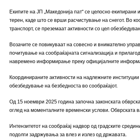
Екипите на ЈП „Македонија пат“ се целосно екипирани и
терен, каде што се врши расчистување на снегот. Во к
транспорт, се преземаат активности со цел обезбедува
Возачите се повикуваат на совесно и внимателно упра
почитување на сообраќајната сигнализација и прилагод
навремено информирање преку официјалните информати
Координираните активности на надлежните институции 
обезбедување на безбедноста во сообраќајот.
Од 15 ноември 2025 година започна законската обврска
оглед на моменталните временски услови. Обврската в
Интензитетот на сообраќај надвор од градските средин
подолги задржувања за влез и излез од државата.