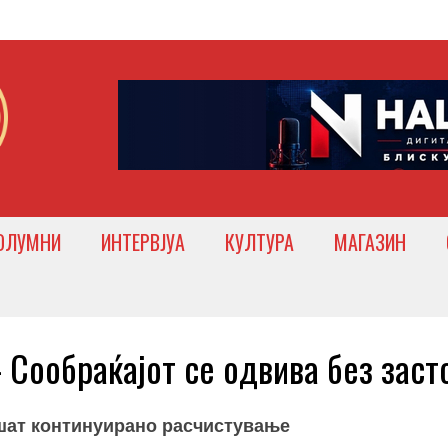
ОЛУМНИ
ИНТЕРВЈУА
КУЛТУРА
МАГАЗИН
Сообраќајот се одвива без заст
ршат континуирано расчистување