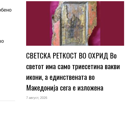
обено
во
СВЕТСКА РЕТКОСТ ВО ОХРИД Во
светот има само триесетина вакви
икони, а единствената во
Македонија сега е изложена
7 август, 2026