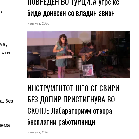
ПОВРЕДЕН ВО ТУРЦИЈА Утре ќе
биде донесен со владин авион
а
7 август, 2026
ма,
ва и
ИНСТРУМЕНТОТ ШТО СЕ СВИРИ
БЕЗ ДОПИР ПРИСТИГНУВА ВО
а, без
СКОПЈЕ Лабараториум отвора
бесплатни работилници
 нема
7 август, 2026