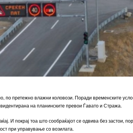
о, по претежно влажни коловози. Поради временските усло
 евидентирана на планинските превои Ѓавато и Стража.
ај. И покрај тоа што сообраќајот се одвива без застои, по
ост при управување со возилата.