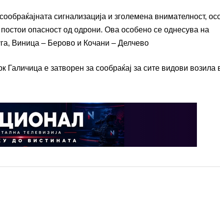
ообраќајната сигнализација и зголемена внимателност, ос
е постои опасност од одрони. Ова особено се однесува на
га, Виница – Берово и Кочани – Делчево
 Галичица е затворен за сообраќај за сите видови возила 