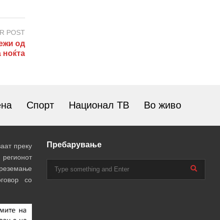
R POST
ежи од
а ноќта
ена
Спорт
Национал ТВ
Во живо
Пребарување
аат преку
 регионот
преземање
говор со