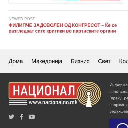
NEWER POST
ФИЛИПЧЕ ЗАДОВОЛЕН ОД КОНГРЕСОТ – Ќе се
разгледаат сите критики во партиските органи
Дома
Македонија
Бизнис
Свет
Ко
Информац
сопствен
(преку р
содржин
редакција