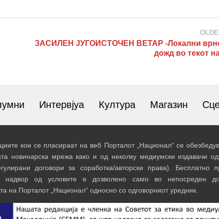
OLDE
ЗАСИЛЕН ЈУГОИСТОЧЕН ВЕТАР -Локални врн
дожд во текот н
лумни
Интервјуа
Култура
Магазин
Сц
иите кои се пласираат на веб Порталот „Национал“ се обезбедув
ата новинарска мрежа како и од неколку медиумски издавачи од
егулирани договори за соработка/авторски права). Бесплатно 
и надвор од условите е дозволено само во непосреден до
та на Порталот „Национал“ односно со одговорниот уредник.