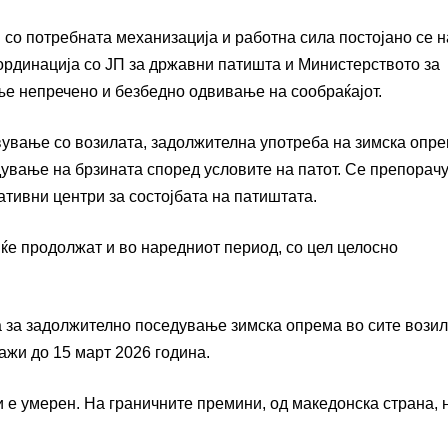
 со потребната механизација и работна сила постојано се н
оординација со ЈП за државни патишта и Министерството за
ње непречено и безбедно одвивање на сообраќајот.
вување со возилата, задолжителна употреба на зимска опре
ување на брзината според условите на патот. Се препорачу
вни центри за состојбата на патиштата.
ќе продолжат и во наредниот период, со цел целосно
 за задолжително поседување зимска опрема во сите возил
ажи до 15 март 2026 година.
и е умерен. На граничните премини, од македонска страна,