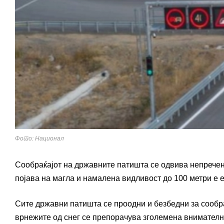
Фото: Национал
Сообраќајот на државните патишта се одвива непречен
појава на магла и намалена видливост до 100 метри е
Сите државни патишта се проодни и безбедни за сообраќ
врнежите од снег се препорачува зголемена внимателн