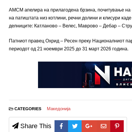
АМСМ апелира на прилагодена брзина, почитување на с
на патиштата низ котлини, речни долини и клисури кад
делниците: Катланово – Велес, Маврово – Дебар – Стру
Патниот правец Охрид – Ресен преку Националниот парк
периодот од 21 ноември 2025 до 31 март 2026 година.
Македонија
CATEGORIES
Share This