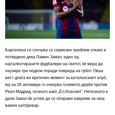
Барселона се соочува со сериозен проблем откако е
потврдено дека Ламин Јамал, еден од
најталентираните фудбалери на светот, ќе мора да
паузира три недели поради повреда на грбот. Оваа
вест доаѓа во критичен момент за каталонскиот клуб,
кој на 26 октомври го очекува големото дерби против
Реал Мадрид, познато како „Ел Класико“. Непознато е
дали Јамал ќе успее да се опорави навреме за овој
важен натпревар.