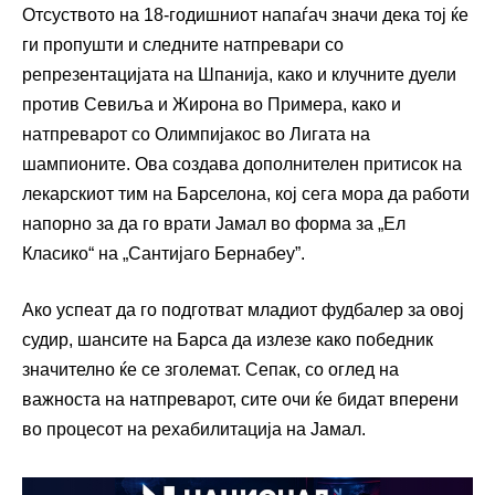
Отсуството на 18-годишниот напаѓач значи дека тој ќе
ги пропушти и следните натпревари со
репрезентацијата на Шпанија, како и клучните дуели
против Севиља и Жирона во Примера, како и
натпреварот со Олимпијакос во Лигата на
шампионите. Ова создава дополнителен притисок на
лекарскиот тим на Барселона, кој сега мора да работи
напорно за да го врати Јамал во форма за „Ел
Класико“ на „Сантијаго Бернабеу”.
Ако успеат да го подготват младиот фудбалер за овој
судир, шансите на Барса да излезе како победник
значително ќе се зголемат. Сепак, со оглед на
важноста на натпреварот, сите очи ќе бидат вперени
во процесот на рехабилитација на Јамал.