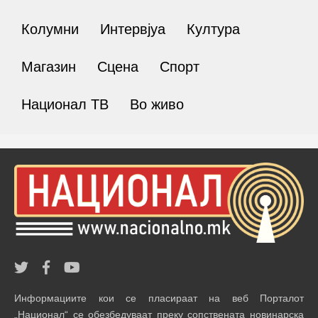
Колумни
Интервјуа
Култура
Магазин
Сцена
Спорт
Национал ТВ
Во живо
Информациите кои се пласираат на веб Порталот
„Национал“ се обезбедуваат преку сопствената новинарска