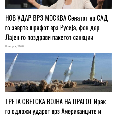
НОВ УДАР ВРЗ МОСКВА Сенатот на САД
го заврте шрафот врз Русија, фон дер
Лајен го поздрави пакетот санкции
8 август, 2026
ТРЕТА СВЕТСКА ВОЈНА НА ПРАГОТ Ирак
го одложи ударот врз Американците и