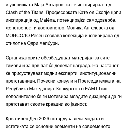
и ученичката Маја Автаровска се инспирираат од
Clash of the Titans. Професорката Кате од Скопје црпи
инспирација од Malèna, потенцирајќи самодоверба,
женственост и достоинство. Моника Ангелевска од
МОНСОЛО Ресен создава колекција инспирирана од
стилот на Одри Хепбурн.
Организаторите обезбедуваат материјал за сите
тимови и за прв пат ќе доделат награда. На настанот
ќе присуствуваат модни експерти, институционални
претставници, Почесни конзули и Претседателката на
Република Македонија. Конкурсот со ЕАМ Штип
дополнително ќе ги мотивира младите дизајнери да ги
претстават своите креации во јавност.
Креативен Ден 2026 потврдува дека модата и
естетиката се основни елементи на современото