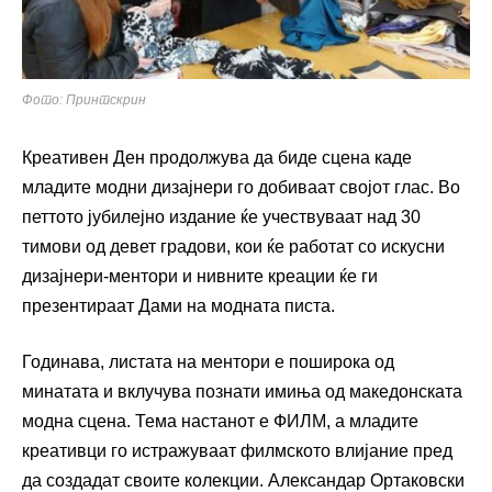
Фото: Принтскрин
Креативен Ден продолжува да биде сцена каде
младите модни дизајнери го добиваат својот глас. Во
петтото јубилејно издание ќе учествуваат над 30
тимови од девет градови, кои ќе работат со искусни
дизајнери-ментори и нивните креации ќе ги
презентираат Дами на модната писта.
Годинава, листата на ментори е поширока од
минатата и вклучува познати имиња од македонската
модна сцена. Тема настанот е ФИЛМ, а младите
креативци го истражуваат филмското влијание пред
да создадат своите колекции. Александар Ортаковски