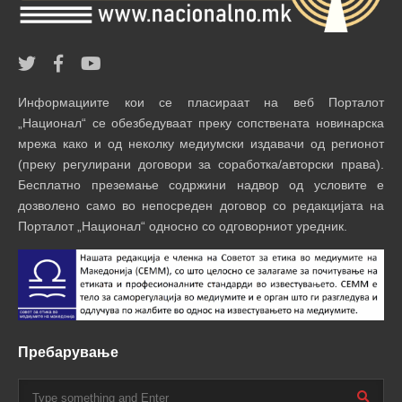
Информациите кои се пласираат на веб Порталот
„Национал“ се обезбедуваат преку сопствената новинарска
мрежа како и од неколку медиумски издавачи од регионот
(преку регулирани договори за соработка/авторски права).
Бесплатно преземање содржини надвор од условите е
дозволено само во непосреден договор со редакцијата на
Порталот „Национал“ односно со одговорниот уредник.
Пребарување