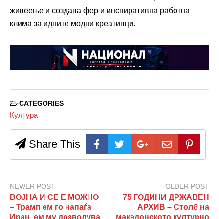
живеење и создава фер и инспиративна работна
клима за идните модни креативци.
CATEGORIES
Култура
Share This
NEWER POST
OLDER POST
ВОЈНА И СЕ Е МОЖНО
75 ГОДИНИ ДРЖАВЕН
– Трамп ем го напаѓа
АРХИВ – Столб на
Иран, ем му дозволува
македонското културно