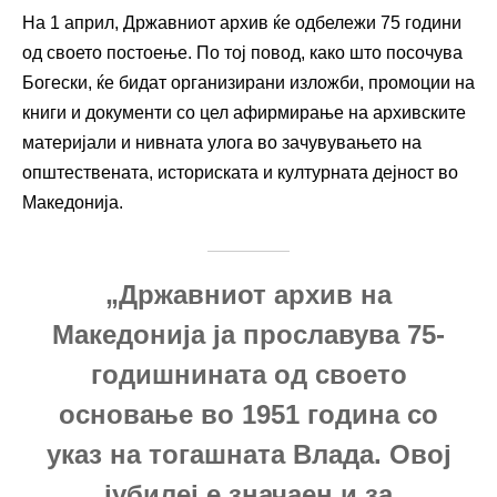
На 1 април, Државниот архив ќе одбележи 75 години
од своето постоење. По тој повод, како што посочува
Богески, ќе бидат организирани изложби, промоции на
книги и документи со цел афирмирање на архивските
материјали и нивната улога во зачувувањето на
општествената, историската и културната дејност во
Македонија.
„Државниот архив на
Македонија ја прославува 75-
годишнината од своето
основање во 1951 година со
указ на тогашната Влада. Овој
јубилеј е значаен и за