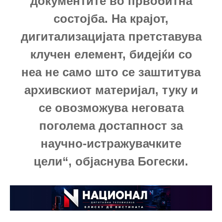
документите во првобитна
состојба. На крајот,
дигитализацијата претставува
клучен елемент, бидејќи со
неа не само што се заштитува
архивскиот материјал, туку и
се овозможува неговата
поголема достапност за
научно-истражувачките
цели“, објаснува Богески.