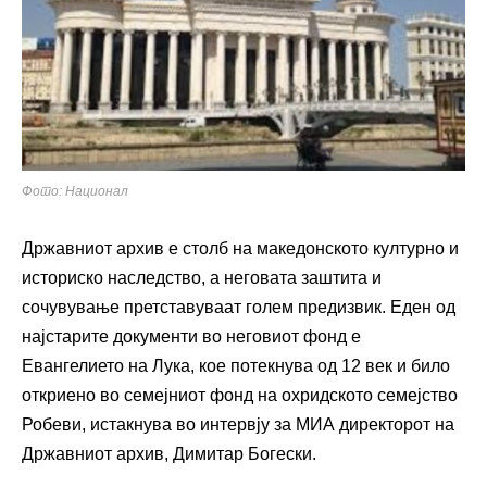
Фото: Национал
Државниот архив е столб на македонското културно и
историско наследство, а неговата заштита и
сочувување претставуваат голем предизвик. Еден од
најстарите документи во неговиот фонд е
Евангелието на Лука, кое потекнува од 12 век и било
откриено во семејниот фонд на охридското семејство
Робеви, истакнува во интервју за МИА директорот на
Државниот архив, Димитар Богески.