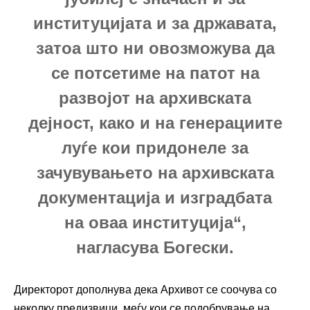
институцијата и за државата,
затоа што ни овозможува да
се потсетиме на патот на
развојот на архивската
дејност, како и на генерациите
луѓе кои придонеле за
зачувувањето на архивската
документација и изградбата
на оваа институција“,
нагласува Богески.
Директорот дополнува дека Архивот се соочува со
неколку предизвици, меѓу кои се подобрување на