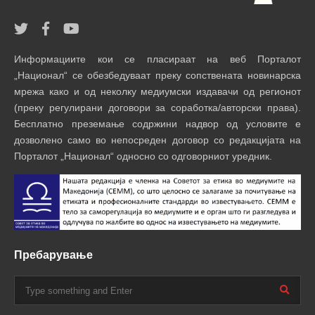
Информациите кои се пласираат на веб Порталот
„Национал“ се обезбедуваат преку сопствената новинарска
мрежа како и од неколку медиумски издавачи од регионот
(преку регулирани договори за соработка/авторски права).
Бесплатно преземање содржини надвор од условите е
дозволено само во непосреден договор со редакцијата на
Порталот „Национал“ односно со одговорниот уредник.
Пребарување