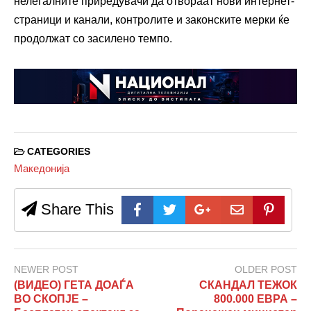
нелегалните приредувачи да отвораат нови интернет-
страници и канали, контролите и законските мерки ќе
продолжат со засилено темпо.
CATEGORIES
Македонија
Share This
NEWER POST
OLDER POST
(ВИДЕО) ГЕТА ДОАЃА
СКАНДАЛ ТЕЖОК
ВО СКОПЈЕ –
800.000 ЕВРА –