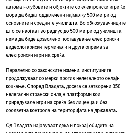
автомат-клубовите и објектите со електронски игри ќе
мора да бидат оддалечени најмалку 500 метри од
основните и средните училишта. Во обложувачниците
што се наоѓаат во радиус до 500 метри од училишта
нема да биде дозволено поставување електронски
видеолотариски терминали и друга опрема за
електронски игри на среќа.
Паралелно со законските измени, институциите
продолжуваат со мерки против нелегалното онлајн
коцкање. Според Владата, досега се затворени 358
нелегални странски онлајн платформи кои
приредувале игри на среќа без лиценца и без
соодветна контрола на територијата на државата.
Од Владата најавуваат дека и покрај обидите на