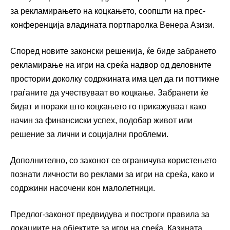
за рекламирањето на коцкањето, соопшти на прес-
конференција владината портпаролка
Венера Азизи
.
Според новите законски решенија, ќе биде забрането
рекламирање на игри на среќа надвор од деловните
простории доколку содржината има цел да ги поттикне
граѓаните да учествуваат во коцкање. Забранети ќе
бидат и пораки што коцкањето го прикажуваат како
начин за финансиски успех, подобар живот или
решение за лични и социјални проблеми.
Дополнително, со законот се ограничува користењето
познати личности во реклами за игри на среќа, како и
содржини насочени кон малолетници.
Предлог-законот предвидува и построги правила за
локациите на објектите за игри на среќа. Казината,