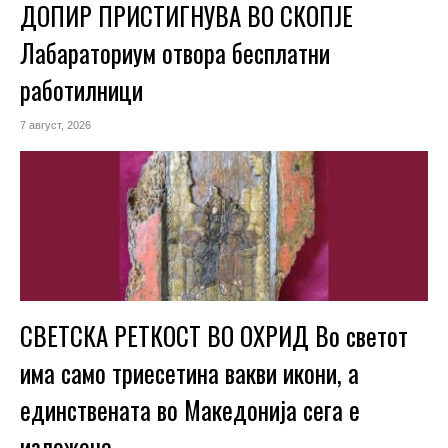
ДОПИР ПРИСТИГНУВА ВО СКОПЈЕ
Лабараториум отвора бесплатни
работилници
7 август, 2026
СВЕТСКА РЕТКОСТ ВО ОХРИД Во светот
има само триесетина вакви икони, а
единствената во Македонија сега е
изложена