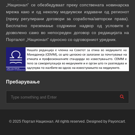
„Национал“ се обезбедуваат преку сопствената новинарска
мрежа како и од неколку медиумски издавачи од регионот
(преку регулирани договори за соработка/авторски права).
Бесплатно преземање содржини надвор од условите е
дозволено само во непосреден договор со редакцијата на
Порталот „Национал“ односно со одговорниот уредник.
Пребарување
© 2025 Портал Национал. All rights reserved. Designed by Payoncart.