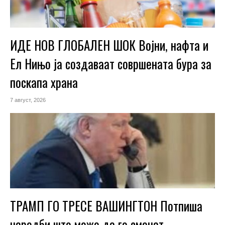
ИДЕ НОВ ГЛОБАЛЕН ШОК Војни, нафта и
Ел Нињо ја создаваат совршената бура за
поскапа храна
7 август, 2026
ТРАМП ГО ТРЕСЕ ВАШИНГТОН Потпиша
наредби што може да го сменат