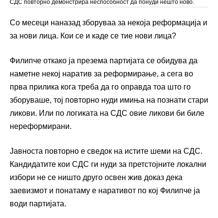
СДС повторно демонстрира неспособност да понуди нешто ново.
Со месеци наназад зборуваа за некоја реформација и
за нови лица. Кои се и каде се тие нови лица?
Филипче откако ја презема партијата се обидува да
наметне некој наратив за реформирање, а сега во
прва прилика кога треба да го оправда тоа што го
зборуваше, тој повторно нуди имиња на познати стари
ликови. Или по логиката на СДС овие ликови би биле
нереформирани.
Јавноста повторно е сведок на истите шеми на СДС.
Кандидатите кои СДС ги нуди за претстојните локални
избори не се ништо друго освен жив доказ дека
заевизмот и понатаму е наративот по кој Филипче ја
води партијата.