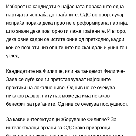
Изборот на кандидати е најјасната порака што една
партија ја испраќа до граѓаните. СДС во овој случај
испраќа порака дека прво не е реформирана партија,
што значи дека повторно ги лаже граѓаните. И второ,
дека овие кадри се истите оние од претходно, кадри
кои се познати низ општините по скандали и уништен
углед.
Кандидатите на Филипче, или на тандемот Филипче-
Заев се луѓе кои ги претстаавуваат најлошите
практики на локално ниво. Од нив не се очекува
никаков развој, ниту пак може да има некаков
бенефит за граѓаните. Од нив се очекува послушност.
За какви интелектуалци зборуваше Филипче? За
интелектуалци врзани за СДС како приврзоци
базирани на лична лојалност наместо компетентост,