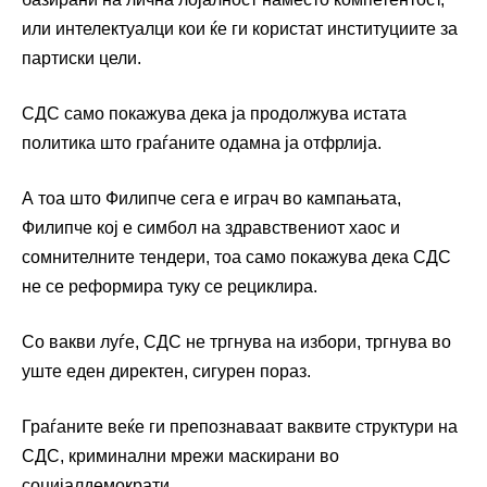
или интелектуалци кои ќе ги користат институциите за
партиски цели.
СДС само покажува дека ја продолжува истата
политика што граѓаните одамна ја отфрлија.
А тоа што Филипче сега е играч во кампањата,
Филипче кој е симбол на здравствениот хаос и
сомнителните тендери, тоа само покажува дека СДС
не се реформира туку се рециклира.
Со вакви луѓе, СДС не тргнува на избори, тргнува во
уште еден директен, сигурен пораз.
Граѓаните веќе ги препознаваат ваквите структури на
СДС, криминални мрежи маскирани во
социјалдемократи.