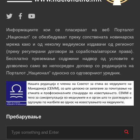
Информациите кои се пласираат на веб Порталот
„Национал“ се обезбедуваат преку сопствената новинарска
мрежа како и од неколку медиумски издавачи од регионот
(преку регулирани договори за соработка/авторски права).
Бесплатно преземање содржини надвор од условите е
дозволено само во непосреден договор со редакцијата на
Порталот „Национал“ односно со одговорниот уредник.
Пребарување