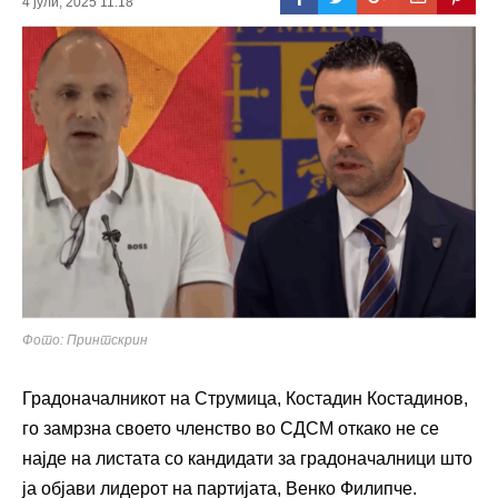
4 јули, 2025 11:18
Фото: Принтскрин
Градоначалникот на Струмица, Костадин Костадинов,
го замрзна своето членство во СДСМ откако не се
најде на листата со кандидати за градоначалници што
ја објави лидерот на партијата, Венко Филипче.