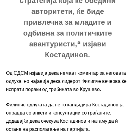
стратегија која ќе обедини
авторитети, ќе биде
привлечна за младите и
одбивна за политичките
авантуристи,“ изјави
Костадинов.
Од СДСМ изјавија дека немаат коментар за неговата
одлука, но најавија дека лидерот Филипче вечерва ќе
испрати пораки од трибината во Крушево.
Филипче одлуката да не го кандидира Костадинов ја
оправда со анкети и консултации со граѓаните,
додавајќи дека очекува Костадинов и натаму да ѝ
остане на располагање на партијата.