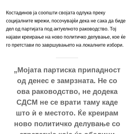
Костадинов ја соопшти својата одлука преку
социјалните мрежи, посочувајќи дека не сака да биде
дел од партијата под актуелното раководство. Тој
најави креирање на ново политичко делување, кое ќе
го претстави по завршувањето на локалните избори.
„Мојата партиска припадност
од денес е замрзната. Не со
ова раководство, не додека
СДСМ не се врати таму каде
што ѝ е местото. Ќе креирам
ново политичко делување со