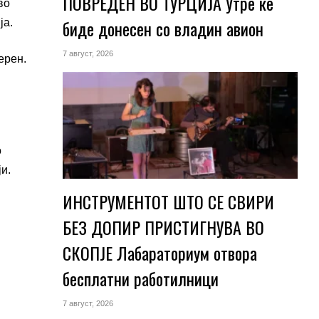
ПОВРЕДЕН ВО ТУРЦИЈА Утре ќе
во
биде донесен со владин авион
ја.
7 август, 2026
ерен.
о
и.
ИНСТРУМЕНТОТ ШТО СЕ СВИРИ
БЕЗ ДОПИР ПРИСТИГНУВА ВО
СКОПЈЕ Лабараториум отвора
бесплатни работилници
7 август, 2026