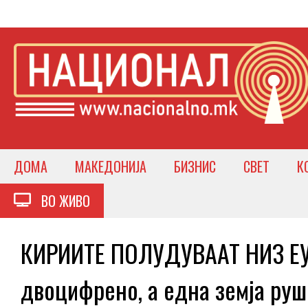
ДОМА
МАКЕДОНИЈА
БИЗНИС
СВЕТ
К
ВО ЖИВО
КИРИИТЕ ПОЛУДУВААТ НИЗ ЕУ –
двоцифрено, а една земја руш