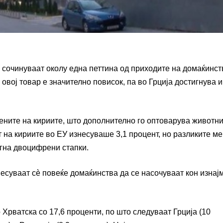
 сочинуваат околу една петтина од приходите на домаќинст
овој товар е значително повисок, па во Грција достигнува и
ените на кириите, што дополнително го оптоварува животн
т на кириите во ЕУ изнесуваше 3,1 процент, но разликите ме
игна двоцифрени стапки.
несуваат сè повеќе домаќинства да се насочуваат кон изна
 Хрватска со 17,6 проценти, по што следуваат Грција (10