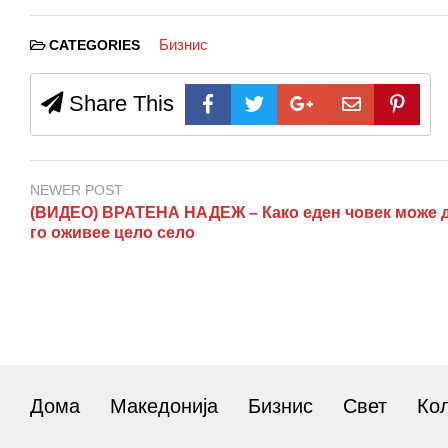
Бизнис
CATEGORIES
Share This
NEWER POST
(ВИДЕО) ВРАТЕНА НАДЕЖ – Како еден човек може 
го оживее цело село
Дома
Македонија
Бизнис
Свет
Ко