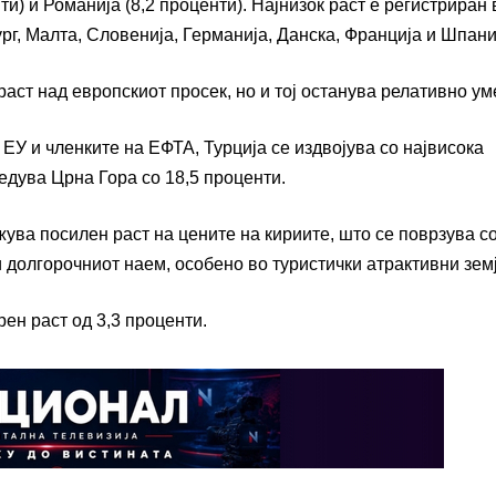
нти) и Романија (8,2 проценти). Најнизок раст е регистриран 
ург, Малта, Словенија, Германија, Данска, Франција и Шпани
аст над европскиот просек, но и тој останува релативно ум
 ЕУ и членките на ЕФТА, Турција се издвојува со највисока
едува Црна Гора со 18,5 проценти.
ува посилен раст на цените на кириите, што се поврзува с
 долгорочниот наем, особено во туристички атрактивни земј
ен раст од 3,3 проценти.