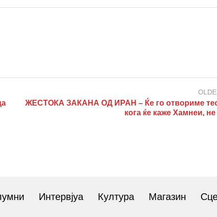
OLDE
да
ЖЕСТОКА ЗАКАНА ОД ИРАН – Ќе го отвориме те
кога ќе каже Хамнеи, н
лумни
Интервјуа
Култура
Магазин
Сц