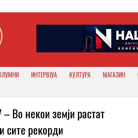
ОЛУМНИ
ИНТЕРВЈУА
КУЛТУРА
МАГАЗИН
 Во некои земји растат
и сите рекорди