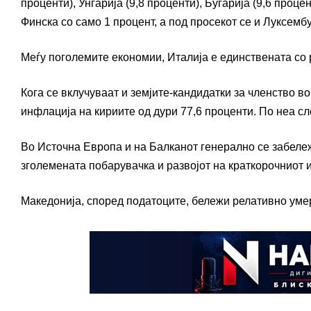
проценти), Унгарија (9,8 проценти), Бугарија (9,6 проце
Финска со само 1 процент, а под просекот се и Луксемб
Меѓу поголемите економии, Италија е единствената со р
Кога се вклучуваат и земјите-кандидатки за членство во
инфлација на кириите од дури 77,6 проценти. По неа сл
Во Источна Европа и на Балканот генерално се забележ
зголемената побарувачка и развојот на краткорочниот и
Македонија, според податоците, бележи релативно умер