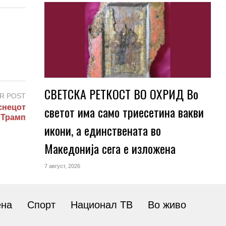
СВЕТСКА РЕТКОСТ ВО ОХРИД Во
R POST
светот има само триесетина вакви
снецот
е Трамп
икони, а единствената во
Македонија сега е изложена
7 август, 2026
ена
Спорт
Национал ТВ
Во живо