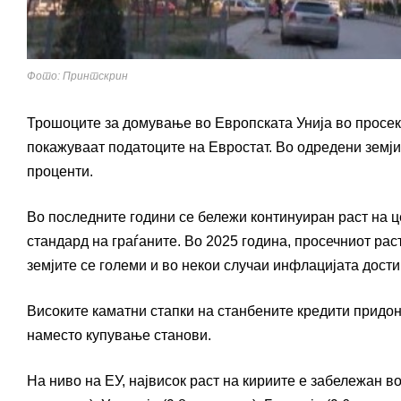
Фото: Принтскрин
Трошоците за домување во Европската Унија во просек
покажуваат податоците на Евростат. Во одредени земји 
проценти.
Во последните години се бележи континуиран раст на ц
стандард на граѓаните. Во 2025 година, просечниот рас
земјите се големи и во некои случаи инфлацијата дост
Високите каматни стапки на станбените кредити придо
наместо купување станови.
На ниво на ЕУ, највисок раст на кириите е забележан во