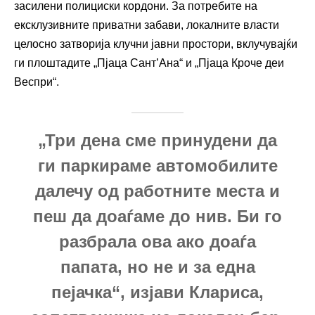
засилени полициски кордони. За потребите на
ексклузивните приватни забави, локалните власти
целосно затворија клучни јавни простори, вклучувајќи
ги плоштадите „Пјаца Сант’Ана“ и „Пјаца Кроче деи
Веспри“.
„Три дена сме принудени да
ги паркираме автомобилите
далечу од работните места и
пеш да доаѓаме до нив. Би го
разбрала ова ако доаѓа
папата, но не и за една
пејачка“, изјави Клариса,