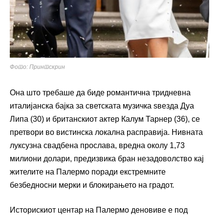
Фото: Принтскрин
Она што требаше да биде романтична тридневна
италијанска бајка за светската музичка ѕвезда Дуа
Липа (30) и британскиот актер Калум Тарнер (36), се
претвори во вистинска локална расправија. Нивната
луксузна свадбена прослава, вредна околу 1,73
милиони долари, предизвика бран незадоволство кај
жителите на Палермо поради екстремните
безбедносни мерки и блокирањето на градот.
Историскиот центар на Палермо деновиве е под