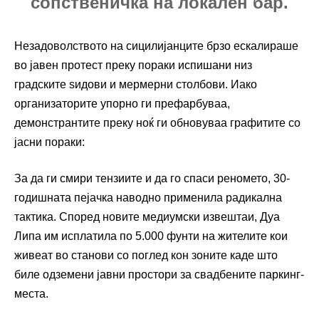
сопственичка на локален бар.
Незадоволството на сицилијанците брзо ескалираше
во јавен протест преку пораки испишани низ
градските ѕидови и мермерни столбови. Иако
организаторите упорно ги префарбуваа,
демонстрантите преку ноќ ги обновуваа графитите со
јасни пораки:
За да ги смири тензиите и да го спаси реномето, 30-
годишната пејачка наводно применила радикална
тактика. Според новите медиумски извештаи, Дуа
Липа им исплатила по 5.000 фунти на жителите кои
живеат во станови со поглед кон зоните каде што
биле одземени јавни простори за свадбените паркинг-
места.