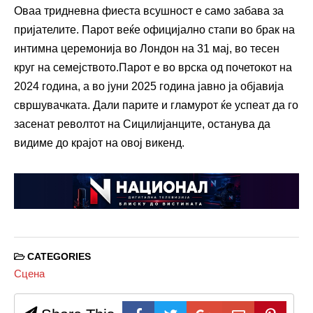
Оваа тридневна фиеста всушност е само забава за
пријателите. Парот веќе официјално стапи во брак на
интимна церемонија во Лондон на 31 мај, во тесен
круг на семејството.Парот е во врска од почетокот на
2024 година, а во јуни 2025 година јавно ја објавија
свршувачката. Дали парите и гламурот ќе успеат да го
засенат револтот на Сицилијанците, останува да
видиме до крајот на овој викенд.
CATEGORIES
Сцена