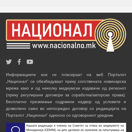
Информациите кои се пласираат на веб Порталот
„Национал“ се обезбедуваат преку сопствената новинарска
мрежа како и од неколку медиумски издавачи од регионот
(преку регулирани договори за соработка/авторски права).
Бесплатно преземање содржини надвор од условите е
дозволено само во непосреден договор со редакцијата на
Порталот „Национал“ односно со одговорниот уредник.