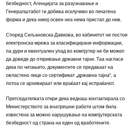
безбедност, Агенцијата за разузнавање и
Генералштабот ги добива исклучиво во печатена
форма и дека никој освен неа нема пристап до нив.
Според Сиљановска-Давкова, во кабинетот не постои
електронска мрежа за класифицирани информации,
па дури и евентуален упад во компјутер не би можел
да доведе до откривање државни тајни. Таа нагласи
дека по читањето, документите се предаваат на
овластено лице со сертификат „државна тајна“, а
потоа се архивираат или враќаат кај испраќачот.
Претседателката откри дека веднаш контактирала со
Министерството за внатрешни работи штом била
известена за можно нарушување на компјутерската
безбедност од страна на еден од вработените.