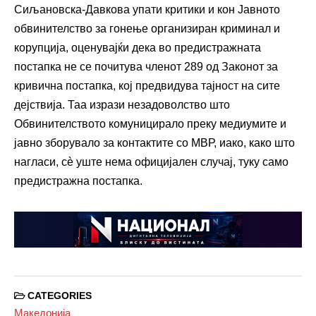
Сиљановска-Давкова упати критики и кон Јавното
обвинителство за гонење организиран криминал и
корупција, оценувајќи дека во предистражната
постапка не се почитува членот 289 од Законот за
кривична постапка, кој предвидува тајност на сите
дејствија. Таа изрази незадоволство што
Обвинителството комуницирало преку медиумите и
јавно зборувало за контактите со МВР, иако, како што
нагласи, сè уште нема официјален случај, туку само
предистражна постапка.
CATEGORIES
Македонија