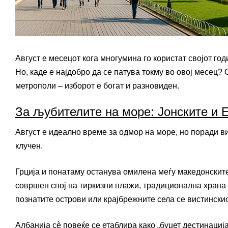
Август е месецот кога многумина го користат својот го
Но, каде е најдобро да се патува токму во овој месец
метрополи – изборот е богат и разновиден.
За љубителите на море: Јонските и Е
Август е идеално време за одмор на море, но поради в
клучен.
Грција и понатаму останува омилена меѓу македонските
совршен спој на тиркизни плажи, традиционална храна 
познатите острови или крајбрежните села се вистинскио
Албанија сè повеќе се етаблира како „буџет дестинациј