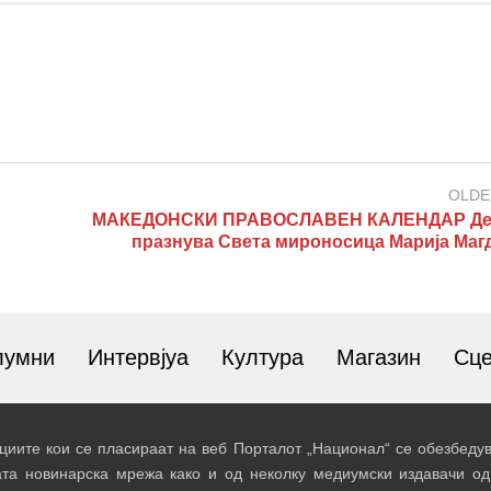
OLDE
МАКЕДОНСКИ ПРАВОСЛАВЕН КАЛЕНДАР Ден
празнува Света мироносица Марија Маг
лумни
Интервјуа
Култура
Магазин
Сц
иите кои се пласираат на веб Порталот „Национал“ се обезбедув
ата новинарска мрежа како и од неколку медиумски издавачи од