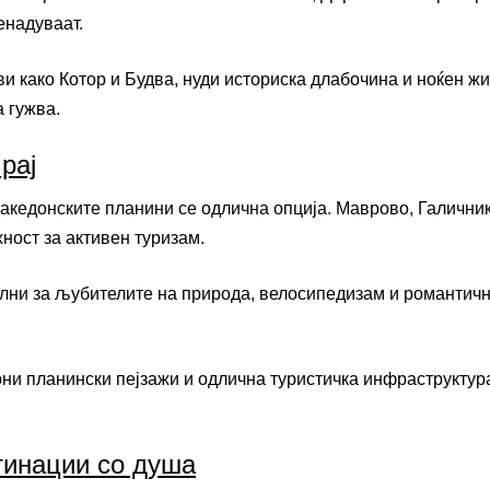
енадуваат.
ви како Котор и Будва, нуди историска длабочина и ноќен жи
 гужва.
рај
Македонските планини се одлична опција. Маврово, Галичник
ност за активен туризам.
ални за љубителите на природа, велосипедизам и романтич
рни планински пејзажи и одлична туристичка инфраструктур
тинации со душа