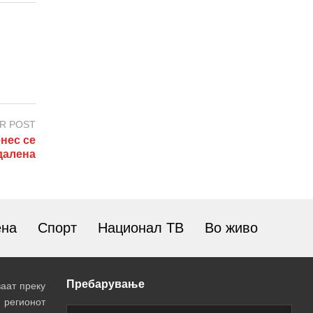
R POST
ес се
далена
ена
Спорт
Национал ТВ
Во живо
Пребарување
аат преку
 регионот