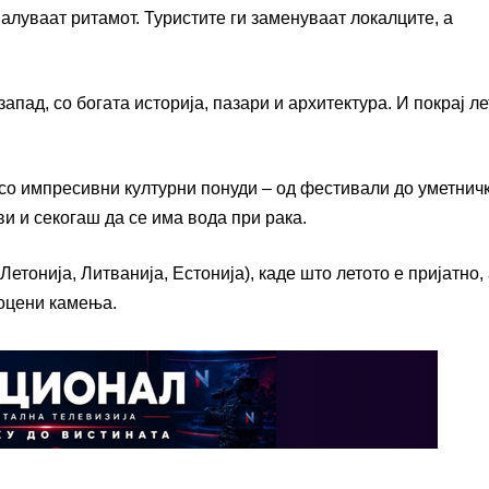
алуваат ритамот. Туристите ги заменуваат локалците, а
апад, со богата историја, пазари и архитектура. И покрај л
 со импресивни културни понуди – од фестивали до уметнич
и и секогаш да се има вода при рака.
етонија, Литванија, Естонија), каде што летото е пријатно,
поцени камења.