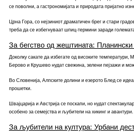
се поволни, а гастрономијата и природата пријатно изн
Црна Гора, со нејзиниот драматичен брег и стари градо
треба да се избегнуваат шпиц-термини заради големата
За бегство од жештината: Планински 
Доколку сакате да избегате од високите температури, 
Берово и Крушево нудат свежина, зелени пејзажи и мож
Во Словенија, Алпските долини и езерото Блед се иде
прошетки.
Швајцарија и Австрија се поскапи, но нудат спектакула
особено за семејства и љубители на хикинг и авантури.
За љубители на култура: Урбани дес