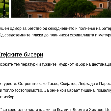
дишен одмор за бегство од секојдневието и полнење на бате
? Од средоземните плажи до планински скривалишта и култур
гејските бисери
исоките температури и гужвите, мудриот избор на дестинаци
 туристи. Островите како Тасос, Скијатос, Лефкада и Парос
и топло гостопримство. За оние кои бараат тишина, помалк
т избор.
а“ со кристално чисти плажи во Ксамил, Дерми и Химаре. Ц