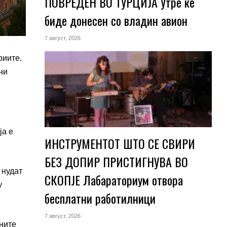
ПОВРЕДЕН ВО ТУРЦИЈА Утре ќе
биде донесен со владин авион
7 август, 2026
риите.
ни
ја е
ИНСТРУМЕНТОТ ШТО СЕ СВИРИ
БЕЗ ДОПИР ПРИСТИГНУВА ВО
 нудат
СКОПЈЕ Лабараториум отвора
у
бесплатни работилници
7 август, 2026
ените