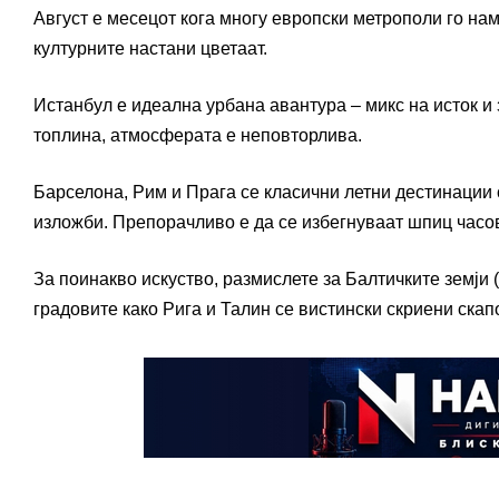
Август е месецот кога многу европски метрополи го нам
културните настани цветаат.
Истанбул е идеална урбана авантура – микс на исток и з
топлина, атмосферата е неповторлива.
Барселона, Рим и Прага се класични летни дестинации
изложби. Препорачливо е да се избегнуваат шпиц часов
За поинакво искуство, размислете за Балтичките земји (Л
градовите како Рига и Талин се вистински скриени ска