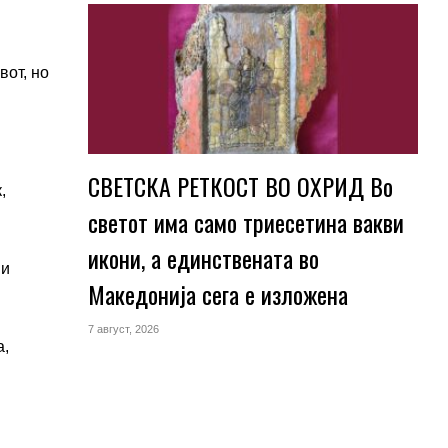
вот, но
СВЕТСКА РЕТКОСТ ВО ОХРИД Во
,
светот има само триесетина вакви
икони, а единствената во
ни
Македонија сега е изложена
7 август, 2026
а,