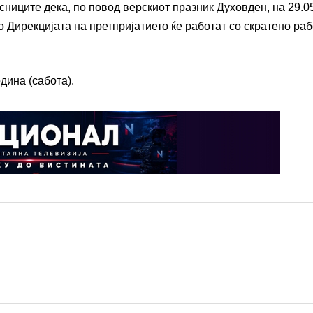
сниците дека, по повод верскиот празник Духовден, на 29.0
о Дирекцијата на претпријатието ќе работат со скратено ра
дина (сабота).