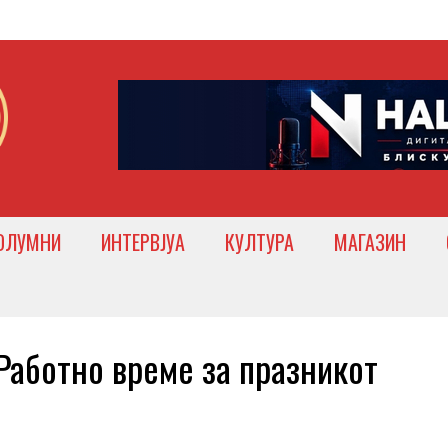
ОЛУМНИ
ИНТЕРВЈУА
КУЛТУРА
МАГАЗИН
ботно време за празникот