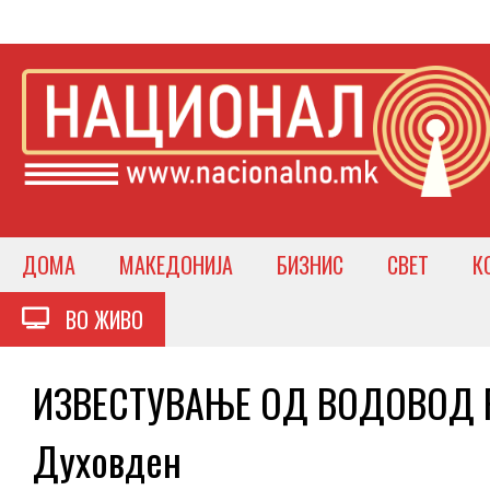
ДОМА
МАКЕДОНИЈА
БИЗНИС
СВЕТ
К
ВО ЖИВО
ИЗВЕСТУВАЊЕ ОД ВОДОВОД Ра
Духовден