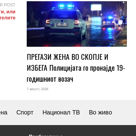
R POST
и, или
телите
ПРЕГАЗИ ЖЕНА ВО СКОПЈЕ И
ИЗБЕГА Полицијата го пронајде 19-
годишниот возач
7 август, 2026
ена
Спорт
Национал ТВ
Во живо