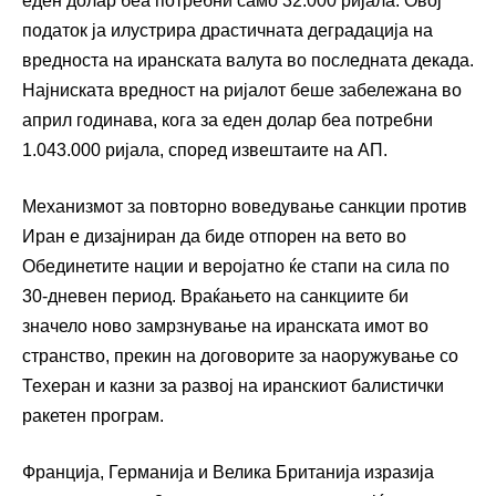
еден долар беа потребни само 32.000 ријала. Овој
податок ја илустрира драстичната деградација на
вредноста на иранската валута во последната декада.
Најниската вредност на ријалот беше забележана во
април годинава, кога за еден долар беа потребни
1.043.000 ријала, според извештаите на АП.
Механизмот за повторно воведување санкции против
Иран е дизајниран да биде отпорен на вето во
Обединетите нации и веројатно ќе стапи на сила по
30-дневен период. Враќањето на санкциите би
значело ново замрзнување на иранската имот во
странство, прекин на договорите за наоружување со
Техеран и казни за развој на иранскиот балистички
ракетен програм.
Франција, Германија и Велика Британија изразија