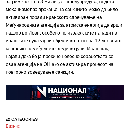
загриженост на 8-ми август, предупредувајќи дека
механизмот за враќање на санкциите може да биде
активиран поради иранското спречување на
Меѓународната агенција за атомска енергија да врши
надзор во Иран, особено по израелските напади на
иранските нуклеарни објекти во текот на 12-дневниот
конфликт помеѓу двете земји во јуни. Иран, пак,
најави дека ќе ја прекине целосно соработката со
оваа агенција на ОН ако се активира процесот на
повторно воведување санкции.
CATEGORIES
Бизнис