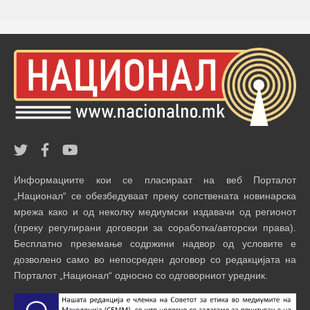
Информациите кои се пласираат на веб Порталот
„Национал“ се обезбедуваат преку сопствената новинарска
мрежа како и од неколку медиумски издавачи од регионот
(преку регулирани договори за соработка/авторски права).
Бесплатно преземање содржини надвор од условите е
дозволено само во непосреден договор со редакцијата на
Порталот „Национал“ односно со одговорниот уредник.