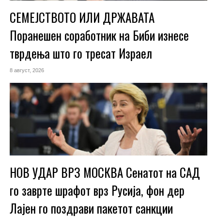
СЕМЕЈСТВОТО ИЛИ ДРЖАВАТА
Поранешен соработник на Биби изнесе
тврдења што го тресат Израел
8 август, 2026
НОВ УДАР ВРЗ МОСКВА Сенатот на САД
го заврте шрафот врз Русија, фон дер
Лајен го поздрави пакетот санкции