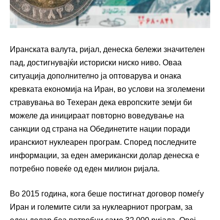
Иранската валута, ријал, денеска бележи значителен
пад, достигнувајќи историски ниско ниво. Оваа
ситуација дополнително ја оптоварува и онака
кревката економија на Иран, во услови на зголемени
стравувања во Техеран дека европските земји би
можеле да иницираат повторно воведување на
санкции од страна на Обединетите нации поради
иранскиот нуклеарен програм. Според последните
информации, за еден американски долар денеска е
потребно повеќе од еден милион ријала.
Во 2015 година, кога беше постигнат договор помеѓу
Иран и големите сили за нуклеарниот програм, за