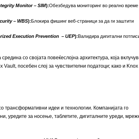
tegrity Monitor –
SIM
):
Обезбедува мониторинг во реално време
urity –
WBS
):
Блокира фишинг веб-страници за да ги заштити
rized Execution Prevention –
UEP
):
Валидира дигитални потписи
средина со својата повеќеслојна архитектура, која вклучу
 Vault, посебен слој за чувствителни податоци; како и Knox 
 со трансформативни идеи и технологии. Компанијата го
и, уредите за носење, таблетите, дигиталните уреди, мреж