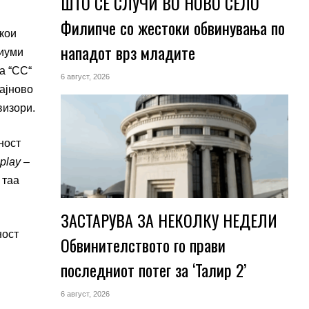
ШТО СЕ СЛУЧИ ВО НОВО СЕЛО
Филипче со жестоки обвинувања по
 кои
нападот врз младите
риуми
а “CC“
6 август, 2026
најново
визори.
ност
play –
 таа
ЗАСТАРУВА ЗА НЕКОЛКУ НЕДЕЛИ
ност
Обвинителството го прави
последниот потег за ‘Талир 2’
6 август, 2026