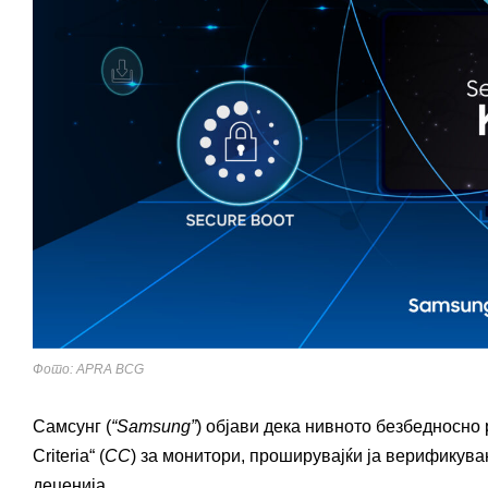
Фото: APRA BCG
Самсунг (
“
Samsung
”
) објави дека нивното безбедносно
Criteria“ (
CC
) за монитори, проширувајќи ја верификува
деценија.