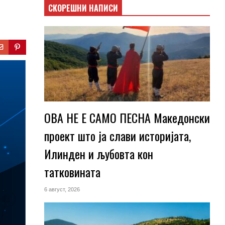
СКОРЕШНИ НАПИСИ
ОВА НЕ Е САМО ПЕСНА Македонски
проект што ја слави историјата,
Илинден и љубовта кон
татковината
6 август, 2026