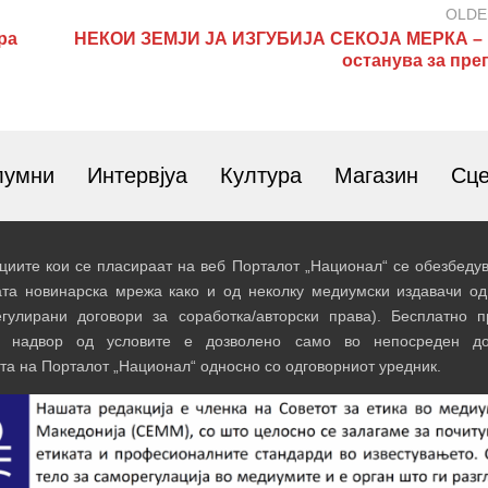
OLDE
ра
НЕКОИ ЗЕМЈИ ЈА ИЗГУБИЈА СЕКОЈА МЕРКА – 
останува за пре
лумни
Интервјуа
Култура
Магазин
Сц
иите кои се пласираат на веб Порталот „Национал“ се обезбедув
ата новинарска мрежа како и од неколку медиумски издавачи од
егулирани договори за соработка/авторски права). Бесплатно 
и надвор од условите е дозволено само во непосреден до
та на Порталот „Национал“ односно со одговорниот уредник.