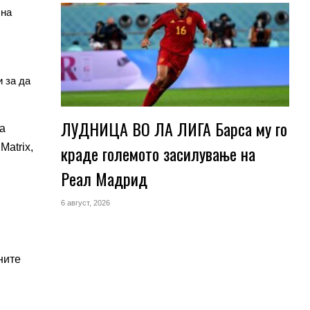
 на
 за да
ЛУДНИЦА ВО ЛА ЛИГА Барса му го
ва
краде големото засилување на
Matrix,
Реал Мадрид
6 август, 2026
ните