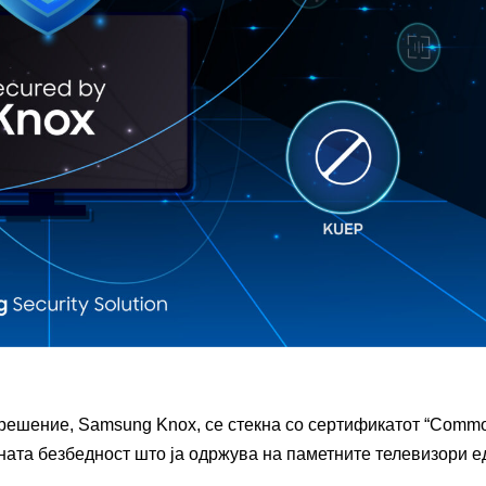
 решение, Samsung Knox, се стекна со сертификатот “Comm
ната безбедност што ја одржува на паметните телевизори е