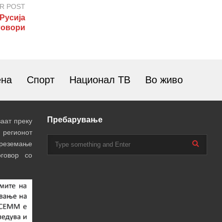
R POST
Русија
говори
ена
Спорт
Национал ТВ
Во живо
Пребарување
аат преку
 регионот
преземање
говор со