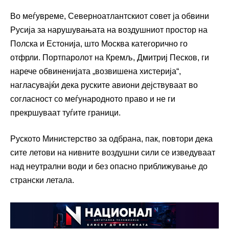
Во меѓувреме, Северноатлантскиот совет ја обвини
Русија за нарушувањата на воздушниот простор на
Полска и Естонија, што Москва категорично го
отфрли. Портпаролот на Кремљ, Дмитриј Песков, ги
нарече обвиненијата „возвишена хистерија“,
нагласувајќи дека руските авиони дејствуваат во
согласност со меѓународното право и не ги
прекршуваат туѓите граници.
Руското Министерство за одбрана, пак, повтори дека
сите летови на нивните воздушни сили се изведуваат
над неутрални води и без опасно приближување до
странски летала.