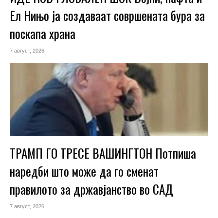
Ел Нињо ја создаваат совршената бура за
поскапа храна
7 август, 2026
ТРАМП ГО ТРЕСЕ ВАШИНГТОН Потпиша
наредби што може да го сменат
правилото за државјанство во САД
7 август, 2026