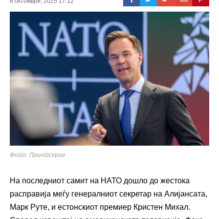
6 октомври, 2025 17:12
Фото: Принтскрин
На последниот самит на НАТО дошло до жестока
расправија меѓу генералниот секретар на Алијансата,
Марк Руте, и естонскиот премиер Кристен Михал.