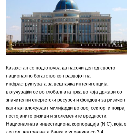
Казахстан се подготвува да насочи дел од своето
национално богатство кон развојот на
инфраструктурата за вештачка интелигенција,
вклучувајќи се во глобалната трка во која држави со
значителни енергетски ресурси и фондови за ризичен
капитал вложуваат милијарди во овој сектор, и покрај
постојаните ризици и зголемените вредности.
Националната инвестициона корпорација (NIC), која е
дел од централната банка и управува со 3,4