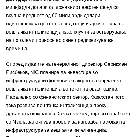
милијарди долари од државниот нафтен фонд со
вкупна вредност од 60 милијарди долари,
идентификува центри за податоци и архитектура на
вештачка интелигенција како клучни за остварување
на поголеми приноси во овие предизвикувачки
времиња.
Според изјавите на генералниот директор Серикжан
Рисбеков, NIC планира да инвестира во
инфраструктурни фондови со акцент на објекти за
вештачка интелигенција во текот на оваа година.
Паралелно со финансискиот сектор, Казахстан исто
така развива вештачка интелигенција преку
државната компанија Казахтелеком, која во соработка
со Nvidia започнува проекти за изградба на локална
инфраструктура за вештачка интелигенција.