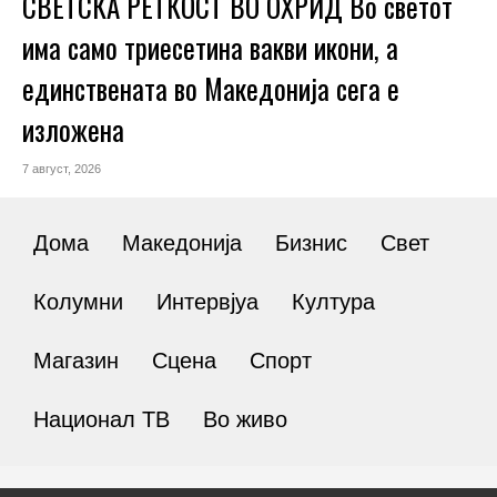
СВЕТСКА РЕТКОСТ ВО ОХРИД Во светот
има само триесетина вакви икони, а
единствената во Македонија сега е
изложена
7 август, 2026
Дома
Македонија
Бизнис
Свет
Колумни
Интервјуа
Култура
Магазин
Сцена
Спорт
Национал ТВ
Во живо