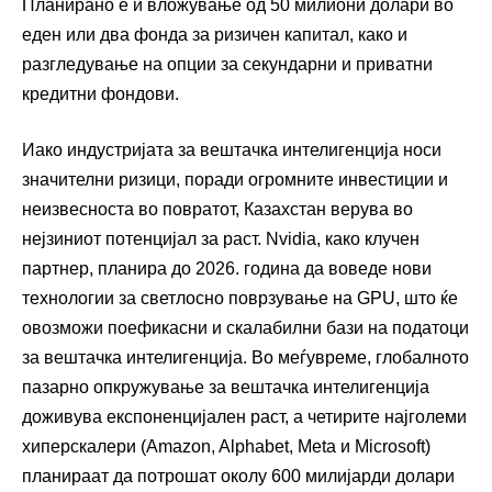
Планирано е и вложување од 50 милиони долари во
еден или два фонда за ризичен капитал, како и
разгледување на опции за секундарни и приватни
кредитни фондови.
Иако индустријата за вештачка интелигенција носи
значителни ризици, поради огромните инвестиции и
неизвесноста во повратот, Казахстан верува во
нејзиниот потенцијал за раст. Nvidia, како клучен
партнер, планира до 2026. година да воведе нови
технологии за светлосно поврзување на GPU, што ќе
овозможи поефикасни и скалабилни бази на податоци
за вештачка интелигенција. Во меѓувреме, глобалното
пазарно опкружување за вештачка интелигенција
доживува експоненцијален раст, а четирите најголеми
хиперскалери (Amazon, Alphabet, Meta и Microsoft)
планираат да потрошат околу 600 милијарди долари