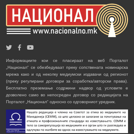
Информациите кои се пласираат на веб Порталот
„Национал“ се обезбедуваат преку сопствената новинарска
мрежа како и од неколку медиумски издавачи од регионот
(преку регулирани договори за соработка/авторски права).
Бесплатно преземање содржини надвор од условите е
дозволено само во непосреден договор со редакцијата на
Порталот „Национал“ односно со одговорниот уредник.