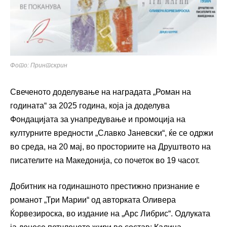
Фото: Принтскрин
Свеченото доделување на наградата „Роман на
годината“ за 2025 година, која ја доделува
Фондацијата за унапредување и промоција на
културните вредности „Славко Јаневски“, ќе се одржи
во среда, на 20 мај, во просториите на Друштвото на
писателите на Македонија, со почеток во 19 часот.
Добитник на годинашното престижно признание е
романот „Три Марии“ од авторката Оливера
Ќорвезироска, во издание на „Арс Либрис“. Одлуката