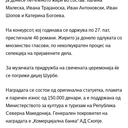
ја донесе петчленото жири во состав: Калина
Малеска, Ивана Трајаноска, Иван Антоновски, Иван
Шопов и Катерина Богоева.
На конкурсот, кој годинава се одржува по 27. пат,
пристигнале 46 романи. Жирито ја донело одлуката со
мнозинство гласови, по неколкукратен процес на
селекција на пријавените дела.
За музичката придружба на свечената церемонија ќе
се погрижи диџеј Шурбе.
Наградата се состои од оригинална статуетка, плакета
и паричен износ од 150.000 денари, а е поддржана од
Министерството за култура и туризам на Република
Северна Македонија. Генерален покровител на
наградата е „Комерцијална банка“ АД Скопје.