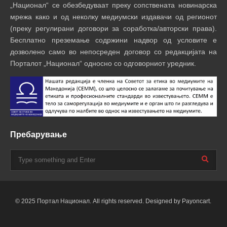
„Национал“ се обезбедуваат преку сопствената новинарска
мрежа како и од неколку медиумски издавачи од регионот
(преку регулирани договори за соработка/авторски права).
Бесплатно преземање содржини надвор од условите е
дозволено само во непосреден договор со редакцијата на
Порталот „Национал“ односно со одговорниот уредник.
Пребарување
© 2025 Портал Национал. All rights reserved. Designed by Payoncart.