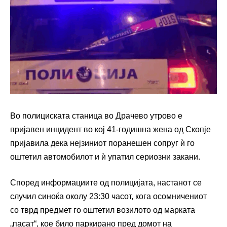
Во полициската станица во Драчево утрово е
пријавен инцидент во кој 41-годишна жена од Скопје
пријавила дека нејзиниот поранешен сопруг ѝ го
оштетил автомобилот и ѝ упатил сериозни закани.
Според информациите од полицијата, настанот се
случил синоќа околу 23:30 часот, кога осомничениот
со тврд предмет го оштетил возилото од марката
„пасат“, кое било паркирано пред домот на