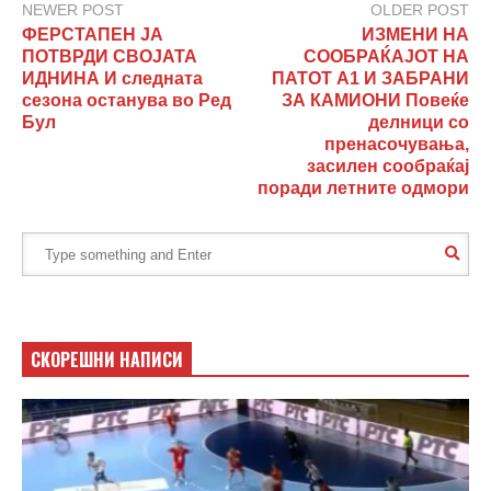
NEWER POST
OLDER POST
ФЕРСТАПЕН ЈА
ИЗМЕНИ НА
ПОТВРДИ СВОЈАТА
СООБРАЌАЈОТ НА
ИДНИНА И следната
ПАТОТ А1 И ЗАБРАНИ
сезона останува во Ред
ЗА КАМИОНИ Повеќе
Бул
делници со
пренасочувања,
засилен сообраќај
поради летните одмори
СКОРЕШНИ НАПИСИ