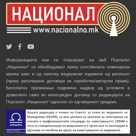
Информациите кои се пласираат на веб Порталот
„Национал“ се обезбедуваат преку сопствената новинарска
мрежа како и од неколку медиумски издавачи од регионот
(преку регулирани договори за соработка/авторски права).
Бесплатно преземање содржини надвор од условите е
дозволено само во непосреден договор со редакцијата на
Порталот „Национал“ односно со одговорниот уредник.