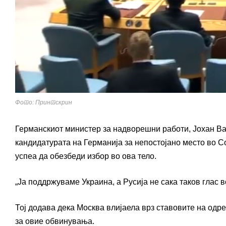
Фото: Принтскрин
Германскиот министер за надворешни работи,
Јохан В
кандидатурата на Германија за непостојано место во
С
успеа да обезбеди избор во ова тело.
„Ја поддржуваме Украина, а Русија не сака таков глас в
Тој додава дека Москва влијаела врз ставовите на одре
за овие обвинувања.