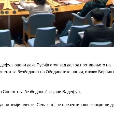
адефул
, оцени дека Русија стои зад дел од противењето на
оветот за безбедност на Обединетите нации
, откако Берлин 
о Советот за безбедност“, изјави Вадефул,
дени земји-членки. Сепак, тој не презентираше конкретни д