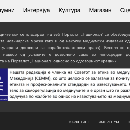
лумни
Интервјуа
Култура
Магазин
Сц
иите кои се пласираат на веб Порталот „Национал“ се обезбедув
ата новинарска мрежа како и од неколку медиумски издавачи од
егулирани договори за соработка/авторски права). Бесплатно 
и надвор од условите е дозволено само во непосреден до
та на Порталот „Национал“ односно со одговорниот уредник.
МАРКЕТИНГ
ИМПРЕСУМ
П