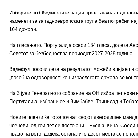
Изборите во
Обединетите нации
претставуваат диплома
наменети за западноевропската група беа потребни нај
104 држави.
На гласањето,
Португалија
освои 134 гласа, додека
Авс
Советот за безбедност за периодот 2027-2028 година.
Вадефул посочи дека на резултатот можеби влијаел и с
„посебна одговорност“ кон израелската држава во конте
На 3 јуни Генералното собрание на ОН избра пет нови н
Португалија, избрани се и
Зимбабве
,
Тринидад и Тобаг
Новите членки ќе го започнат својот двегодишен мандат
членови, од кои пет се постојани –
Русија
,
Кина
,
Соедин
право на вето, додека останатите десет места се попол