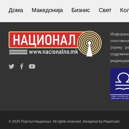
Дома
Македонија
Бизнис
Свет
Ко
Информац
сопствен
(преку р
содржин
редакција
© 2025 Портал Национал. All rights reserved. Designed by Payoncart.