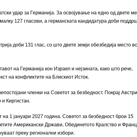
тски удар за Германија. За освојување на едно од двете м
малку 127 гласови, а германската кандидатура доби поддр
трија
доби 131 глас, со што двете земји обезбедија место в
тавот на Германија кон
Израел
и нејзината, како што рече,
кст на конфликтите на Блискиот Исток.
епостојани членки на Советот за безбедност. Покрај Австри
о
и
Киргистан
.
 на 1 јануари 2027 година. Советот за безбедност брои 15
етите Американски Држави
,
Обединетото Кралство
и
Франц
нуваат преку регионални избори.