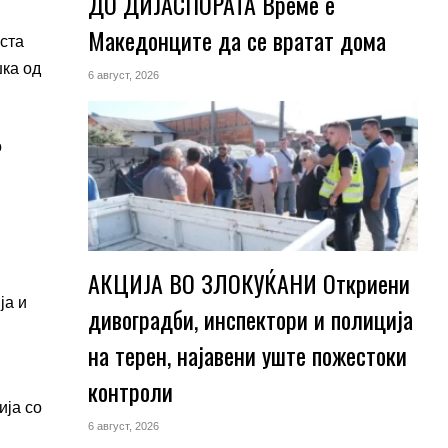
ДО ДИЈАСПОРАТА Време е
Македонците да се вратат дома
еста
шка од
6 август, 2026
о
АКЦИЈА ВО ЗЛОКУЌАНИ Откриени
ја и
дивоградби, инспектори и полиција
на терен, најавени уште пожестоки
контроли
ија
со
6 август, 2026