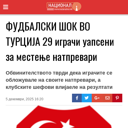
ФУДБАЛСКИ ШОК ВО
ТУРЦИЈА 29 играчи уапсени
за местење натпревари
Обвинителството тврди дека играчите се
обложувале на своите натпревари, а
клубските шефови влијаеле на резултати
5 декември, 2025 16:20