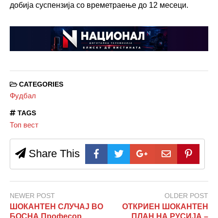
добија суспензија со времетраење до 12 месеци.
CATEGORIES
Фудбал
TAGS
Топ вест
Share This
NEWER POST
OLDER POST
ШОКАНТЕН СЛУЧАЈ ВО
ОТКРИЕН ШОКАНТЕН
БОСНА Професор
ПЛАН НА РУСИЈА –