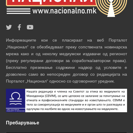
Информациите кои се пласираат на веб Порталот
„Национал“ се обезбедуваат преку сопствената новинарска
мрежа како и од неколку медиумски издавачи од регионот
(преку регулирани договори за соработка/авторски права).
Бесплатно преземање содржини надвор од условите е
дозволено само во непосреден договор со редакцијата на
Порталот „Национал“ односно со одговорниот уредник.
Пребарување