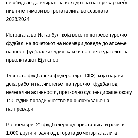
се обиделе да влијаат на исходот на натпревар меѓу
нивните тимови во третата лига во сезоната
2023/2024.
Истрагата во Истанбул, која веќе го потресе турскиот
фудбал, на почетокот на ноември доведе до апсење
на шест фудбалски судии, како и на претседателот на
прволигашот Ејупспор.
Турската фудбалска федерација (ТФФ), која најави
дека работи на „чистење“ на турскиот фудбал од
нелегални активности, претходно суспендираше околу
150 судии поради учество во обложување на
натпревари.
Во ноември, 25 фудбалери од првата лига и речиси
1.000 други играчи од втората до четвртата лига