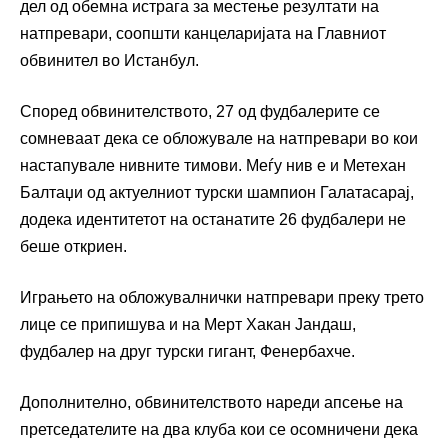
дел од обемна истрага за местење резултати на
натпревари, соопшти канцеларијата на Главниот
обвинител во Истанбул.
Според обвинителството, 27 од фудбалерите се
сомневаат дека се обложувале на натпревари во кои
настапувале нивните тимови. Меѓу нив е и Метехан
Балтаџи од актуелниот турски шампион Галатасарај,
додека идентитетот на останатите 26 фудбалери не
беше откриен.
Играњето на обложувалнички натпревари преку трето
лице се припишува и на Мерт Хакан Јандаш,
фудбалер на друг турски гигант, Фенербахче.
Дополнително, обвинителството нареди апсење на
претседателите на два клуба кои се осомничени дека