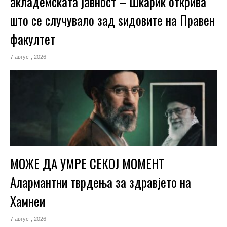
акладемската јавност – Шкариќ открива
што се случувало зад ѕидовите на Правен
факултет
7 август, 2026
МОЖЕ ДА УМРЕ СЕКОЈ МОМЕНТ
Алармантни тврдења за здравјето на
Хамнеи
7 август, 2026