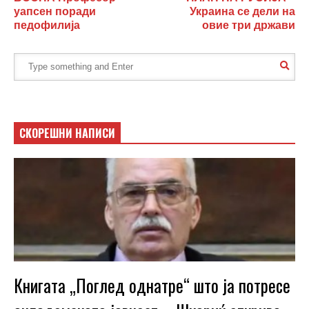
уапсен поради
Украина се дели на
педофилија
овие три држави
СКОРЕШНИ НАПИСИ
Книгата „Поглед однатре“ што ја потресе