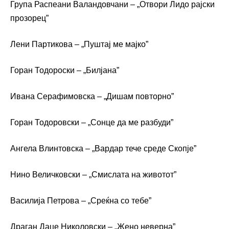
Група Распеани Валандовчани – „Отвори Лидо рајски
прозорец”
Лени Партикова – „Пуштај ме мајко”
Горан Тодороски – „Билјана”
Ивана Серафимовска – „Дишам повторно”
Горан Тодоровски – „Сонце да ме разбуди”
Ангела Влинтовска – „Вардар тече среде Скопје”
Нино Величковски – „Смислата на животот”
Василија Петрова – „Среќна со тебе”
Драган Даце Николовски – „Жено неверна”