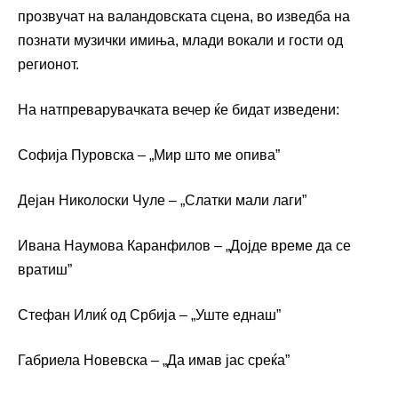
прозвучат на валандовската сцена, во изведба на
познати музички имиња, млади вокали и гости од
регионот.
На натпреварувачката вечер ќе бидат изведени:
Софија Пуровска – „Мир што ме опива”
Дејан Николоски Чуле – „Слатки мали лаги”
Ивана Наумова Каранфилов – „Дојде време да се
вратиш”
Стефан Илиќ од Србија – „Уште еднаш”
Габриела Новевска – „Да имав јас среќа”