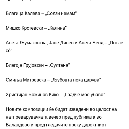
Благица Калева – „Солзи немам”
Мишко Крстевски – „Калина”
Анета Љумаковска, Јане Динев и Анета Бенд – „После
сѐ”
Благоја Грујовски – „Султана”
Смиља Митревска – „Љубовта нека царува”
Христијан Божинов Кико – „Градче мое убаво”
Новите композиции ќе бидат изведени во целост на
натпреварувачката вечер пред публиката во
Валандово и пред гледачите преку директниот