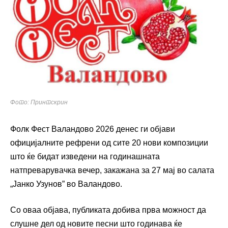
Фото: Принтскрин
Фолк Фест Валандово 2026 денес ги објави
официјалните рефрени од сите 20 нови композиции
што ќе бидат изведени на годинашната
натпреварувачка вечер, закажана за 27 мај во салата
„Јанко Узунов” во Валандово.
Со оваа објава, публиката добива прва можност да
слушне дел од новите песни што годинава ќе