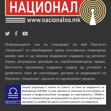
Информациите кои се пласираат на веб Порталот
„Национал“ се обезбедуваат преку сопствената новинарска
мрежа како и од неколку медиумски издавачи од регионот
(преку регулирани договори за соработка/авторски права).
Бесплатно преземање содржини надвор од условите е
дозволено само во непосреден договор со редакцијата на
Порталот „Национал“ односно со одговорниот уредник.