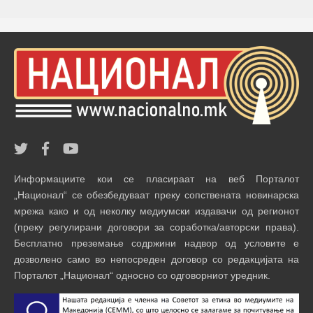
Информациите кои се пласираат на веб Порталот
„Национал“ се обезбедуваат преку сопствената новинарска
мрежа како и од неколку медиумски издавачи од регионот
(преку регулирани договори за соработка/авторски права).
Бесплатно преземање содржини надвор од условите е
дозволено само во непосреден договор со редакцијата на
Порталот „Национал“ односно со одговорниот уредник.