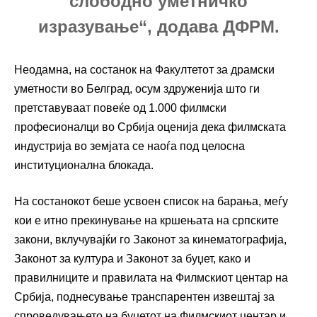
слободно уметничко
изразување“, додава ДФРМ.
Неодамна, на состанок на Факултетот за драмски
уметности во Белград, осум здруженија што ги
претставуваат повеќе од 1.000 филмски
професионалци во Србија оценија дека филмската
индустрија во земјата се наоѓа под целосна
институционална блокада.
На состанокот беше усвоен список на барања, меѓу
кои е итно прекинување на кршењата на српските
закони, вклучувајќи го Законот за кинематографија,
Законот за култура и Законот за буџет, како и
правилниците и правилата на Филмскиот центар на
Србија, поднесување транспарентен извештај за
спроведувањето на буџетот на Филмскиот центар и