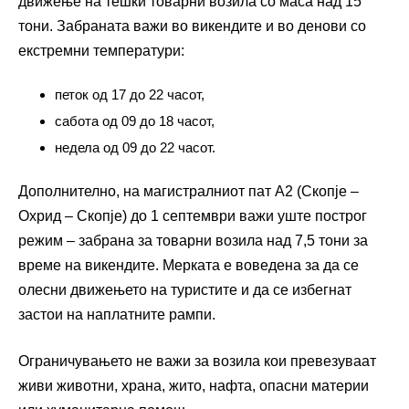
движење на тешки товарни возила со маса над 15
тони. Забраната важи во викендите и во денови со
екстремни температури:
петок од 17 до 22 часот,
сабота од 09 до 18 часот,
недела од 09 до 22 часот.
Дополнително, на магистралниот пат А2 (Скопје –
Охрид – Скопје) до 1 септември важи уште построг
режим – забрана за товарни возила над 7,5 тони за
време на викендите. Мерката е воведена за да се
олесни движењето на туристите и да се избегнат
застои на наплатните рампи.
Ограничувањето не важи за возила кои превезуваат
живи животни, храна, жито, нафта, опасни материи