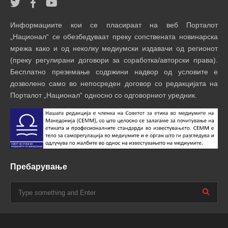
Информациите кои се пласираат на веб Порталот
„Национал“ се обезбедуваат преку сопствената новинарска
мрежа како и од неколку медиумски издавачи од регионот
(преку регулирани договори за соработка/авторски права).
Бесплатно преземање содржини надвор од условите е
дозволено само во непосреден договор со редакцијата на
Порталот „Национал“ односно со одговорниот уредник.
Пребарување