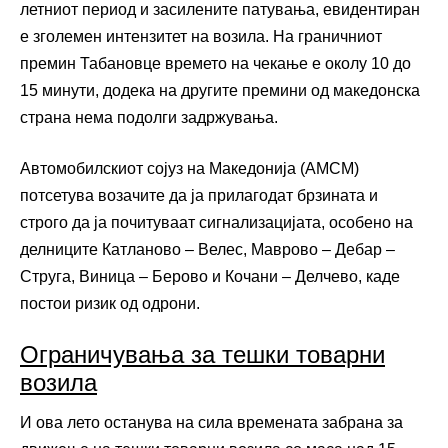
летниот период и засилените патувања, евидентиран
е зголемен интензитет на возила. На граничниот
премин Табановце времето на чекање е околу 10 до
15 минути, додека на другите премини од македонска
страна нема подолги задржувања.
Автомобилскиот сојуз на Македонија (АМСМ)
потсетува возачите да ја прилагодат брзината и
строго да ја почитуваат сигнализацијата, особено на
делниците Катланово – Велес, Маврово – Дебар –
Струга, Виница – Берово и Кочани – Делчево, каде
постои ризик од одрони.
Ограничувања за тешки товарни
возила
И ова лето останува на сила времената забрана за