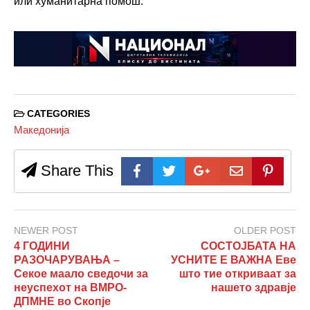
или хуманитарна помош.
CATEGORIES
Македонија
Share This
NEWER POST
OLDER POST
4 ГОДИНИ
СОСТОЈБАТА НА
РАЗОЧАРУВАЊА –
УСНИТЕ Е ВАЖНА Еве
Секое маало сведочи за
што тие откриваат за
неуспехот на ВМРО-
нашето здравје
ДПМНЕ во Скопје