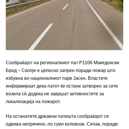
Сообраќајот на регионалниот пат Р1106 Македонски
Брод – Скопје е целосно запрен поради пожар што
избувна во националниот парк Јасен. Властите
информираат дека патот ќе остане затворен за сите
возила сè додека не завршат активностите за
локализација на пожарот.
На останатите државни патишта сообраќајот се
одвива непречено, по суви коловози. Сепак, поради