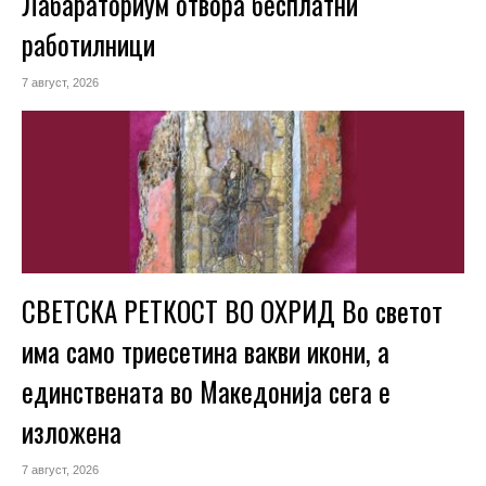
Лабараториум отвора бесплатни
работилници
7 август, 2026
СВЕТСКА РЕТКОСТ ВО ОХРИД Во светот
има само триесетина вакви икони, а
единствената во Македонија сега е
изложена
7 август, 2026