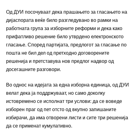
Од ДУИ посочуваат дека прашањето за гласањето на
дијаспората веќе било разгледувано во рамки на
работната група за изборните реформи и дека како
прифатливо решение било утврдено електронското
гласање. Според партијата, предлогот за гласање по
пошта не бил дел од претходно договорените
решенија и претставува нов предлог надвор од
досегашните разговори.
Во однос на идејата за една изборна единица, од ДУИ
велат дека ја поддржуваат, но само доколку
истовремено се исполнат три услови: да се воведе
изборен праг од пет отсто од вкупно запишаните
избирачи, да има отворени листи и сите три решенија
да се применат кумулативно.