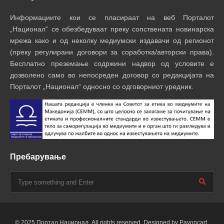
Информациите кои се пласираат на веб Порталот
„Национал“ се обезбедуваат преку сопствената новинарска
мрежа како и од неколку медиумски издавачи од регионот
(преку регулирани договори за соработка/авторски права).
Бесплатно преземање содржини надвор од условите е
дозволено само во непосреден договор со редакцијата на
Порталот „Национал“ односно со одговорниот уредник.
Пребарување
© 2025 Портал Национал. All rights reserved. Designed by Payoncart.