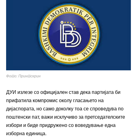
Фото: Принтскрин
ДУИ излезе со официјален став дека партијата би
прифатила компромис околу гласањето на
дијаспората, но само доколку тоа се спроведува по
поштенски пат, важи исклучиво за претседателските
избори и биде придружено со воведување една
изборна единица.