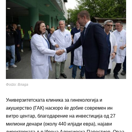
Фото: Влада
Универзитетската клиника за гинекологија и
акушерство (ГАК) наскоро ќе добие современ ин
витро центар, благодарение на инвестиција од 27
милиони денари (околу 440 илјади евра), најави
директорката д-р Ирена Алексиоска-Папестиев. Оваа