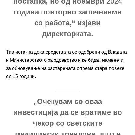
постапка, но од ноември 2024
година повторно започнавме
со работа,“ изјави
директорката.
Таа истакна дека средствата се одобрени од Владата
и Министерството за здравство и ќе бидат наменети
за обновување на застарената опрема стара повеќе
од 15 години.
„Очекувам со оваа
инвестиција да се вратиме во
чекор со светските
медицински трендови, што е