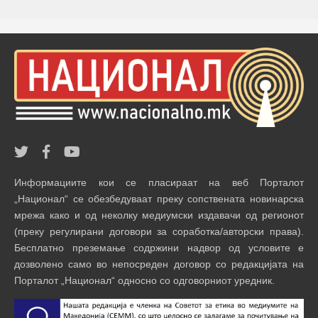
Информациите кои се пласираат на веб Порталот
„Национал“ се обезбедуваат преку сопствената новинарска
мрежа како и од неколку медиумски издавачи од регионот
(преку регулирани договори за соработка/авторски права).
Бесплатно преземање содржини надвор од условите е
дозволено само во непосреден договор со редакцијата на
Порталот „Национал“ односно со одговорниот уредник.