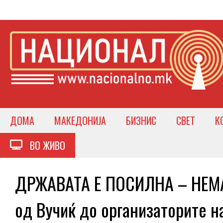
ДОМА
МАКЕДОНИЈА
БИЗНИС
СВЕТ
К
ВО ЖИВО
ДРЖАВАТА Е ПОСИЛНА – НЕМ
од Вучиќ до организаторите н