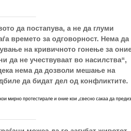
ото да постапува, а не да глуми
аѓа времето за одговорност. Нема да
ување на кривичното гонење за они
ни да не учествуваат во насилства“,
 дека нема да дозволи мешање на
дбиле да бидат дел од конфликтите.
 кои мирно протестирале и оние кои „свесно сакаа да преди
граѓани можеа да го загубат животот