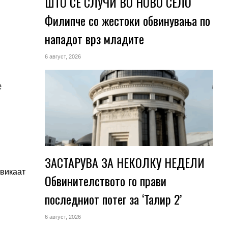
ШТО СЕ СЛУЧИ ВО НОВО СЕЛО
Филипче со жестоки обвинувања по
нападот врз младите
6 август, 2026
е
ЗАСТАРУВА ЗА НЕКОЛКУ НЕДЕЛИ
звикаат
Обвинителството го прави
последниот потег за ‘Талир 2’
6 август, 2026