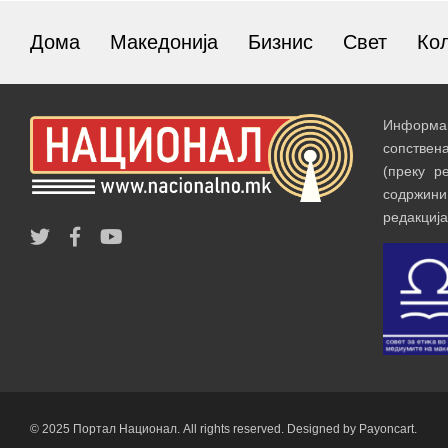
Дома
Македонија
Бизнис
Свет
Ко
Информац
сопствен
(преку р
содржин
редакција
© 2025 Портал Национал. All rights reserved. Designed by Payoncart.