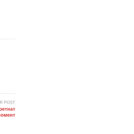
R POST
ретнат
момент