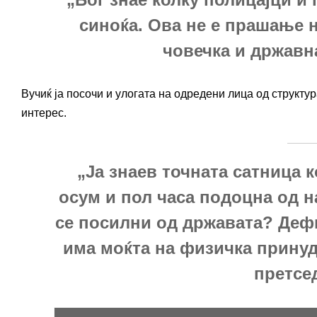
синоќа. Ова не е прашање н
човечка и државна
Вучиќ ја посочи и улогата на одредени лица од структу
интерес.
„Ја знаев точната сатница к
осум и пол часа подоцна од н
се посилни од државата? Дефин
има моќта на физичка принуда
претсе