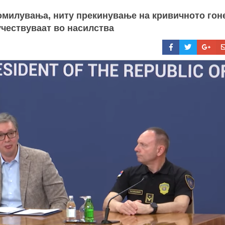
помилувања, ниту прекинување на кривичното го
учествуваат во насилства