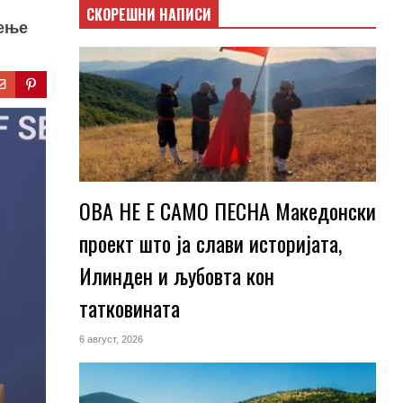
СКОРЕШНИ НАПИСИ
нење
ОВА НЕ Е САМО ПЕСНА Македонски
проект што ја слави историјата,
Илинден и љубовта кон
татковината
6 август, 2026