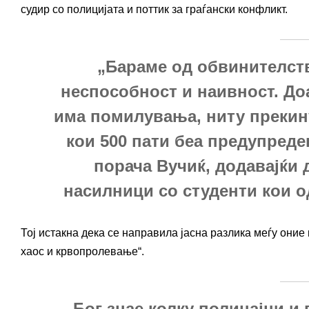
судир со полицијата и поттик за граѓански конфликт.
„Бараме од обвинителств
неспособност и наивност. До
има помилувања, ниту прекин
кои 500 пати беа предупреде
порача Вучиќ, додавајќи
насилници со студенти кои о
Тој истакна дека се направила јасна разлика меѓу оние
хаос и крвопролевање“.
„Бог знае колку полицајци и 