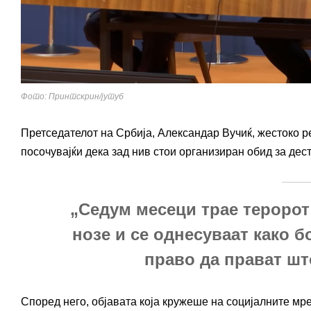
Фото: Принтскрин/јутуб
Претседателот на Србија, Александар Вучиќ, жестоко 
посочувајќи дека зад нив стои организиран обид за де
„Седум месеци трае теророт 
нозе и се однесуваат како 
право да прават што
Според него, објавата која кружеше на социјалните мре