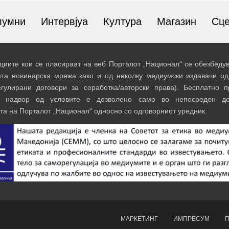
лумни
Интервјуа
Култура
Магазин
Сц
иите кои се пласираат на веб Порталот „Национал“ се обезбедув
ата новинарска мрежа како и од неколку медиумски издавачи од
егулирани договори за соработка/авторски права). Бесплатно 
и надвор од условите е дозволено само во непосреден до
та на Порталот „Национал“ односно со одговорниот уредник.
МАРКЕТИНГ
ИМПРЕСУМ
П