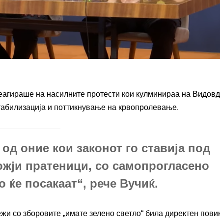
реагираше на насилните протести кои кулминираа на Видовд
стабилизација и поттикнување на крвопролевање.
од оние кои законот го ставија под
божји пратеници, со самопрогласено
 ќе посакаат“, рече Вучиќ.
жи со зборовите „имате зелено светло“ била директен повик