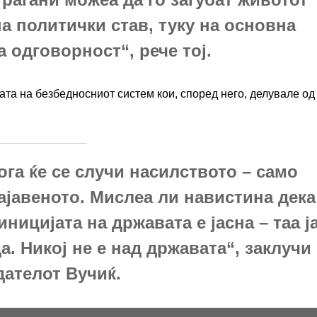
а политички став, туку на основна
 одговорност“, рече тој.
рата на безбедносниот систем кои, според него, делувале од
ога ќе се случи насилството – само
ајавеното. Мислеа ли навистина дека
ицијата на државата е јасна – таа ј
. Никој не е над државата“, заклучи
дателот Вучиќ.