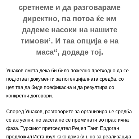
сретнеме и да разговараме
директно, па потоа ќе им
дадеме насоки на нашите
тимови’. И таа опција е на
маса“, додаде тој.
Ушаков смета дека би било пожелно претходно да се
подготват документи за потенцијалната средба, со
цел таа да биде поефикасна и да резултира со
конкретни договори.
Според Ушаков, разговорите за организирање средба
се актуелни, но засега не се преминати во практична
фаза. Турскиот претседател Реџеп Таип Ердоган
предложил Истанбул како домаќин, но за реализација