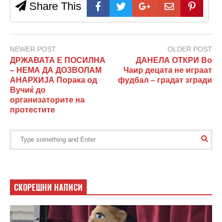
Share This
NEWER POST
OLDER POST
ДРЖАВАТА Е ПОСИЛНА
ДАНЕЛА ОТКРИ Во
– НЕМА ДА ДОЗВОЛАМ
Чаир децата не играат
АНАРХИЈА Порака од
фудбал – градат згради
Вучиќ до
организаторите на
протестите
СКОРЕШНИ НАПИСИ