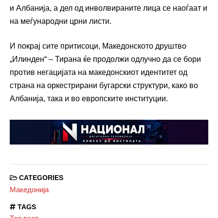
и Албанија, а дел од инволвираните лица се наоѓаат и
на меѓународни црни листи.
И покрај сите притисоци, Македонското друштво
„Илинден“ – Тирана ќе продолжи одлучно да се бори
против негацијата на македонскиот идентитет од
страна на оркестрирани бугарски структури, како во
Албанија, така и во европските институции.
CATEGORIES
Македонија
TAGS