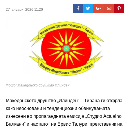
27 јануари, 2026 11:20
Фото: Македонско друштво Илинден
Македонското друштво „Илинден“ – Тирана ги отфрла
како неосновани и тенденциозни обвинувањата
изнесени во пропагандната емисија „Студио Actualno
Балкани“ и настапот на Ервис Талури, претставник на