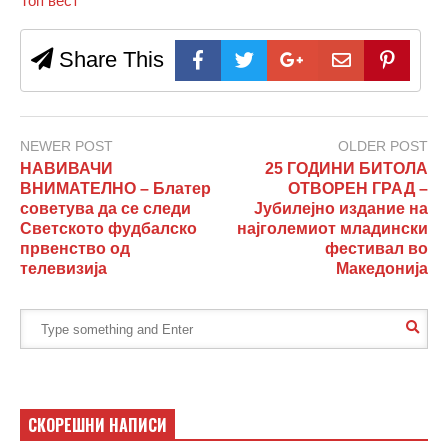
Топ вест
Share This
NEWER POST
OLDER POST
НАВИВАЧИ
25 ГОДИНИ БИТОЛА
ВНИМАТЕЛНО – Блатер
ОТВОРЕН ГРАД –
советува да се следи
Јубилејно издание на
Светското фудбалско
најголемиот младински
првенство од
фестивал во
телевизија
Македонија
СКОРЕШНИ НАПИСИ