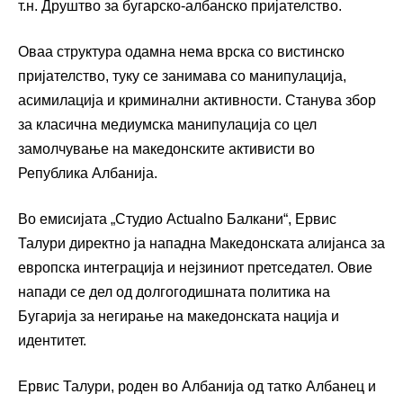
т.н. Друштво за бугарско-албанско пријателство.
Оваа структура одамна нема врска со вистинско
пријателство, туку се занимава со манипулација,
асимилација и криминални активности. Станува збор
за класична медиумска манипулација со цел
замолчување на македонските активисти во
Република Албанија.
Во емисијата „Студио Actualno Балкани“, Ервис
Талури директно ја нападна Македонската алијанса за
европска интеграција и нејзиниот претседател. Овие
напади се дел од долгогодишната политика на
Бугарија за негирање на македонската нација и
идентитет.
Ервис Талури, роден во Албанија од татко Албанец и