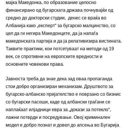
мајка Македонка, по образование целосно
финансирано од бугарската држава почнувајќи од
средно до докторски студии, денес се враќа во
Албанија како „експерт“ за бугарско малцинство, со
цел да ги негира Македонците, да ја напаѓа
македонската партија и да ја релативизира вистината.
Таквите практики, кои потсетуваат на методи од 19
век, се спротивни на европските вредности и
основните човекови права.
Јавноста треба да знае дека зад оваа пропаганда
стои добро организиран механизам. Друштвото за
бугарско-албанско пријателство е поврзано со бизнис
со бугарски пасоши, каде од албански граѓани се
наплаќаат илјадници евра за „докази за потекло“,
лажни потврди и посредување. Овој криминален
модел е добро познат и довел до апсења во Бугарија