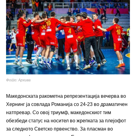
Фото: Архива
Македонската ракометна репрезентација вечерва во
Хернинг ја совлада Романија со 24-23 во драматичен
натпревар. Со овој триумф, македонскиот тим
обезбеди статус на носител во жрепката за плејофот
за следното Светско првенство. За пласман во