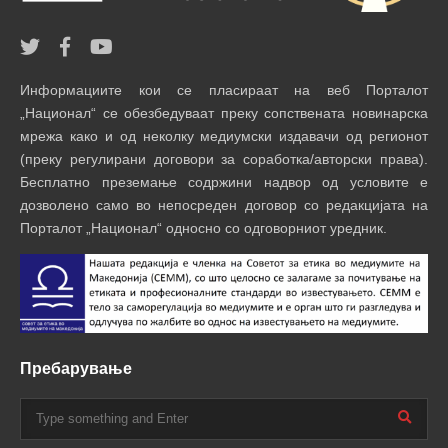
Информациите кои се пласираат на веб Порталот
„Национал“ се обезбедуваат преку сопствената новинарска
мрежа како и од неколку медиумски издавачи од регионот
(преку регулирани договори за соработка/авторски права).
Бесплатно преземање содржини надвор од условите е
дозволено само во непосреден договор со редакцијата на
Порталот „Национал“ односно со одговорниот уредник.
Пребарување