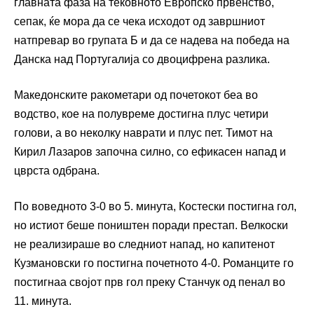
главната фаза на тековното Европско првенство,
сепак, ќе мора да се чека исходот од завршниот
натпревар во групата Б и да се надева на победа на
Данска над Португалија со двоцифрена разлика.
Македонските ракометари од почетокот беа во
водство, кое на полувреме достигна плус четири
голови, а во неколку наврати и плус пет. Тимот на
Кирил Лазаров започна силно, со ефикасен напад и
цврста одбрана.
По воведното 3-0 во 5. минута, Костески постигна гол,
но истиот беше поништен поради престап. Велкоски
не реализираше во следниот напад, но капитенот
Кузмановски го постигна почетното 4-0. Романците го
постигнаа својот прв гол преку Станчук од пенал во
11. минута.