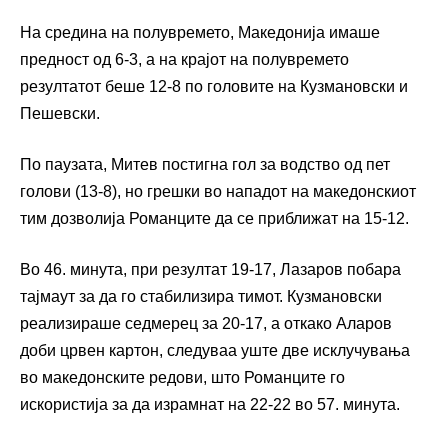
На средина на полувремето, Македонија имаше
предност од 6-3, а на крајот на полувремето
резултатот беше 12-8 по головите на Кузмановски и
Пешевски.
По паузата, Митев постигна гол за водство од пет
голови (13-8), но грешки во нападот на македонскиот
тим дозволија Романците да се приближат на 15-12.
Во 46. минута, при резултат 19-17, Лазаров побара
тајмаут за да го стабилизира тимот. Кузмановски
реализираше седмерец за 20-17, а откако Аларов
доби црвен картон, следуваа уште две исклучувања
во македонските редови, што Романците го
искористија за да израмнат на 22-22 во 57. минута.