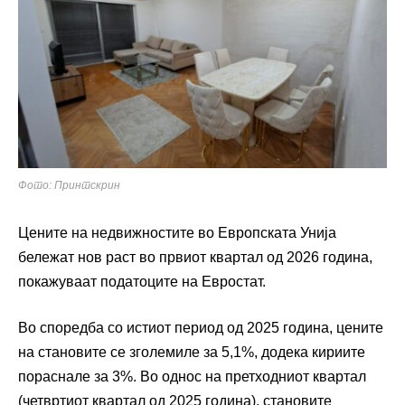
Фото: Принтскрин
Цените на недвижностите во Европската Унија
бележат нов раст во првиот квартал од 2026 година,
покажуваат податоците на Евростат.
Во споредба со истиот период од 2025 година, цените
на становите се зголемиле за 5,1%, додека кириите
пораснале за 3%. Во однос на претходниот квартал
(четвртиот квартал од 2025 година), становите