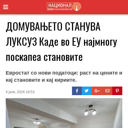
ДОМУВАЊЕТО СТАНУВА
ЛУКСУЗ Каде во ЕУ најмногу
поскапеа становите
Евростат со нови податоци: раст на цените и
кај становите и кај кириите.
4 јули, 2026 18:53