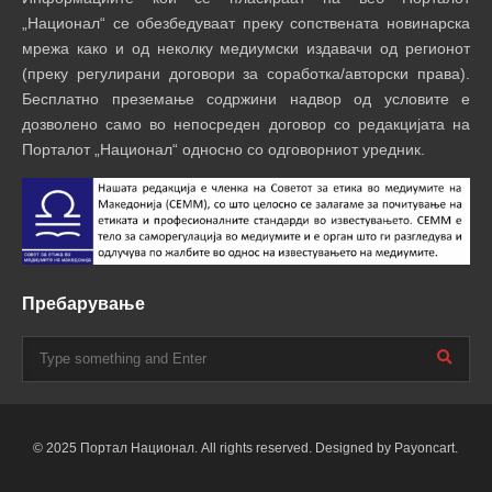
„Национал“ се обезбедуваат преку сопствената новинарска
мрежа како и од неколку медиумски издавачи од регионот
(преку регулирани договори за соработка/авторски права).
Бесплатно преземање содржини надвор од условите е
дозволено само во непосреден договор со редакцијата на
Порталот „Национал“ односно со одговорниот уредник.
Пребарување
© 2025 Портал Национал. All rights reserved. Designed by Payoncart.