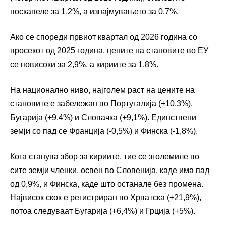
поскапеле за 1,2%, а изнајмувањето за 0,7%.
Ако се спореди првиот квартал од 2026 година со
просекот од 2025 година, цените на становите во ЕУ
се повисоки за 2,9%, а кириите за 1,8%.
На национално ниво, најголем раст на цените на
становите е забележан во Португалија (+10,3%),
Бугарија (+9,4%) и Словачка (+9,1%). Единствени
земји со пад се Франција (-0,5%) и Финска (-1,8%).
Кога станува збор за кириите, тие се зголемиле во
сите земји членки, освен во Словенија, каде има пад
од 0,9%, и Финска, каде што останале без промена.
Највисок скок е регистриран во Хрватска (+21,9%),
потоа следуваат Бугарија (+6,4%) и Грција (+5%).