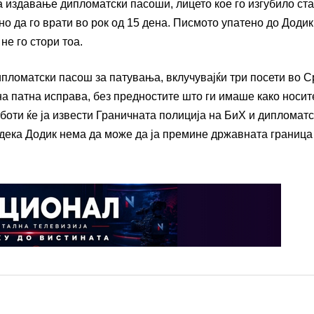
 издавање дипломатски пасоши, лицето кое го изгубило ста
но да го врати во рок од 15 дена. Писмото упатено до Додик
не го стори тоа.
ипломатски пасош за патувања, вклучувајќи три посети во С
на патна исправа, без предностите што ги имаше како носит
оти ќе ја извести Граничната полиција на БиХ и дипломатс
дека Додик нема да може да ја премине државната граница