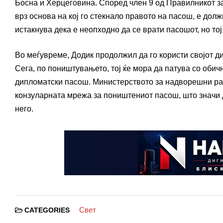
Босна и Херцеговина. Според член 9 од Правилникот за
врз основа на кој го стекнало правото на пасош, е долж
истакнува дека е неопходно да се врати пасошот, но тој 
Во меѓувреме, Додик продолжил да го користи својот д
Сега, по поништувањето, тој ќе мора да патува со обич
дипломатски пасош. Министерството за надворешни раб
конзуларната мрежа за поништениот пасош, што значи 
него.
Свет
CATEGORIES