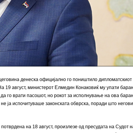
цеговина денеска официјално го поништило дипломатскиот
На 19 август, министерот Елмедин Конаковиќ му упати бара
да го врати пасошот, но рокот за исполнување на ова бара
, не ја испочитуваше законската обврска, поради што негов
потврдена на 18 август, произлезе од пресудата на Судот н