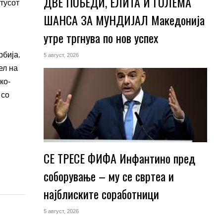
ДВЕ ПОБЕДИ, ЕЛИТА И ГОЛЕМА
тусот
ШАНСА ЗА МУНДИЈАЛ Македонија
утре тргнува по нов успех
рбија.
5 август, 2026
ел на
ко-
 со
СЕ ТРЕСЕ ФИФА Инфантино пред
соборување – му се свртеа и
најблиските соработници
5 август, 2026