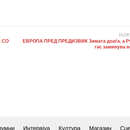
OLDE
 СО
ЕВРОПА ПРЕД ПРЕДИЗВИК Зимата доаѓа, а Р
гас заминува в
лумни
Интервјуа
Култура
Магазин
Сц