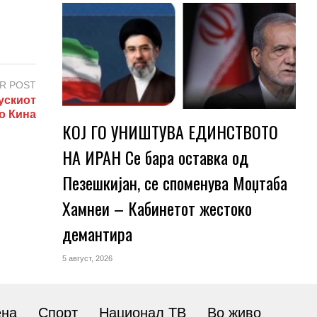
R POST
ускиот
о Кина
КОЈ ГО УНИШТУВА ЕДИНСТВОТО
НА ИРАН Се бара оставка од
Пезешкијан, се споменува Моџтаба
Хамнеи – Кабинетот жестоко
демантира
5 август, 2026
ена
Спорт
Национал ТВ
Во живо