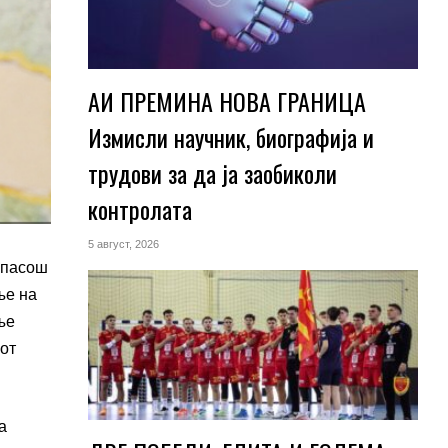
АИ ПРЕМИНА НОВА ГРАНИЦА
Измисли научник, биографија и
трудови за да ја заобиколи
контролата
5 август, 2026
 пасош
ње на
ње
иот
а