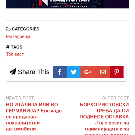
CATEGORIES
Македонија
TAGS
Топ вест
Share This
NEWER POST
OLDER POST
ВО ИТАЛИЈА ИЛИ ВО
БОРКО РИСТОВСКИ
ГЕРМАНИЈА? Еве каде
ТРЕБА ДА СИ
се продаваат
ПОДНЕСЕ ОСТАВКА
поквалитетни
-Тој е резил за
автомобили
олимпијадата и за
хаосот во спортот