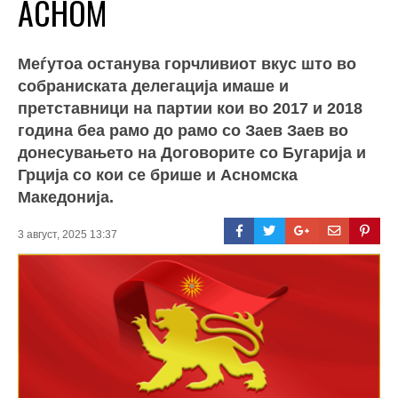
АСНОМ
Меѓутоа останува горчливиот вкус што во
собраниската делегација имаше и
претставници на партии кои во 2017 и 2018
година беа рамо до рамо со Заев Заев во
донесувањето на Договорите со Бугарија и
Грција со кои се брише и Асномска
Македонија.
3 август, 2025 13:37