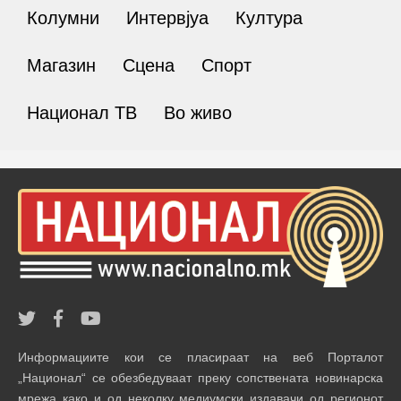
Колумни
Интервјуа
Култура
Магазин
Сцена
Спорт
Национал ТВ
Во живо
Информациите кои се пласираат на веб Порталот
„Национал“ се обезбедуваат преку сопствената новинарска
мрежа како и од неколку медиумски издавачи од регионот