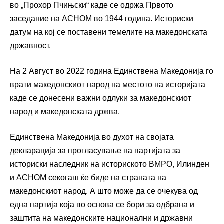
во „Прохор Пчињски“ каде се одржа Првото
заседание на АСНОМ во 1944 година. Историски
датум на кој се поставени темелите на македонската
државност.
На 2 Август во 2022 година Единствена Македонија го
врати македонскиот народ на местото на историјата
каде се донесени важни одлуки за македонскиот
народ и македонската држва.
Единствена Македонија во духот на својата
декларација за прогласување на партијата за
историски наследник на историското ВМРО, Илинден
и АСНОМ секогаш ќе биде на страната на
македонскиот народ. А што може да се очекува од
една партија која во основа се бори за одбрана и
заштита на македонските национални и државни