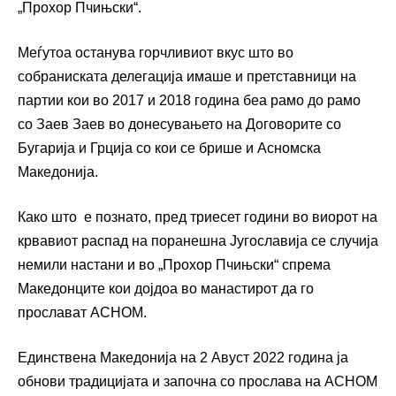
„Прохор Пчињски“.
Меѓутоа останува горчливиот вкус што во
собраниската делегација имаше и претставници на
партии кои во 2017 и 2018 година беа рамо до рамо
со Заев Заев во донесувањето на Договорите со
Бугарија и Грција со кои се брише и Асномска
Македонија.
Како што е познато, пред триесет години во виорот на
крвавиот распад на поранешна Југославија се случија
немили настани и во „Прохор Пчињски“ спрема
Македонците кои дојдоа во манастирот да го
прослават АСНОМ.
Единствена Македонија на 2 Авуст 2022 година ја
обнови традицијата и започна со прослава на АСНОМ