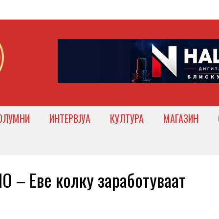
ОЛУМНИ
ИНТЕРВЈУА
КУЛТУРА
МАГАЗИН
– Еве колку заработуваат