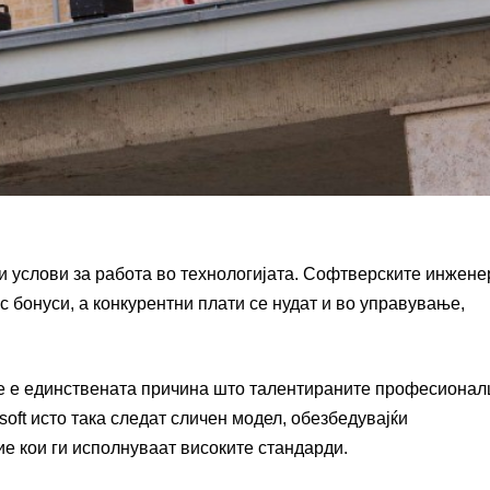
 и услови за работа во технологијата. Софтверските инжене
 бонуси, а конкурентни плати се нудат и во управување,
не е единствената причина што талентираните професионал
soft исто така следат сличен модел, обезбедувајќи
ие кои ги исполнуваат високите стандарди.