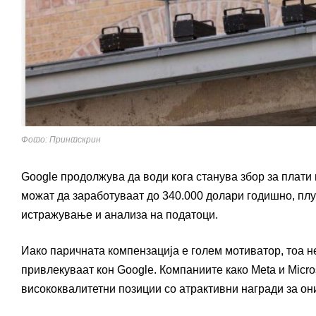
Фото: Принтскрин
Google продолжува да води кога станува збор за плати
можат да заработуваат до 340.000 долари годишно, плус
истражување и анализа на податоци.
Иако паричната компензација е голем мотиватор, тоа 
привлекуваат кон Google. Компаниите како Meta и Micro
висококвалитетни позиции со атрактивни награди за он