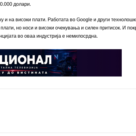
30.000 долари.
у и на високи плати. Работата во Google и други технолошк
плати, но носи и високи очекувања и силен притисок. И пок
нцијата во оваа индустрија е немилосрдна.