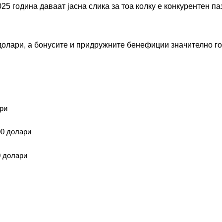
25 година даваат јасна слика за тоа колку е конкурентен па
 долари, а бонусите и придружните бенефиции значително го
ри
00 долари
0 долари