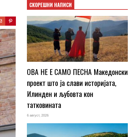
СКОРЕШНИ НАПИСИ
ОВА НЕ Е САМО ПЕСНА Македонски
проект што ја слави историјата,
Илинден и љубовта кон
татковината
6 август, 2026