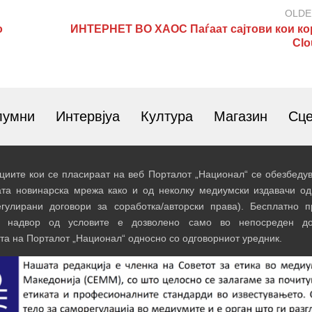
OLDE
о
ИНТЕРНЕТ ВО ХАОС Паѓаат сајтови кои ко
Clo
лумни
Интервјуа
Култура
Магазин
Сц
иите кои се пласираат на веб Порталот „Национал“ се обезбедув
ата новинарска мрежа како и од неколку медиумски издавачи од
егулирани договори за соработка/авторски права). Бесплатно 
и надвор од условите е дозволено само во непосреден до
та на Порталот „Национал“ односно со одговорниот уредник.