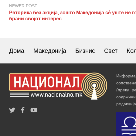
NEWER POST
Реторика без акција, зошто Македонија сè уште не г
брани својот интерес
Дома
Македонија
Бизнис
Свет
Ко
Информац
сопствен
(преку р
содржин
редакција