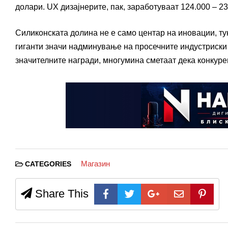
долари. UX дизајнерите, пак, заработуваат 124.000 – 2
Силиконската долина не е само центар на иновации, тук
гиганти значи надминување на просечните индустриски 
значителните награди, многумина сметаат дека конкуре
Магазин
CATEGORIES
Share This