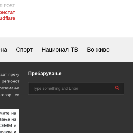
R POST
ристат
udflare
ена
Спорт
Национал ТВ
Во живо
Пребарување
аат преку
 регионот
преземање
говор со