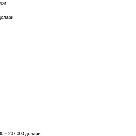
ари
 долари
00 – 207.000 долари