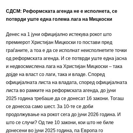
СДСМ: Реформската агенда не е исполнета, се
потврди уште една голема лага на Мицкоски
Денес на 1 јуни официјално истекува рокот што
премиерот Христијан Мицкоски го постави пред
граѓаните, а тоа е да се исполнат неисполнетите точки
од реформската агенда. И се потврди уште една јасна
и недвосмислена лага на Христијан Мицкоски – така
дојде на власт со лаги, така и владе. Според
официјалната листа на владата, според официјалната
листа во рамките на реформската агенда, до јуни
2025 година требаше да се донесат 16 закони. Тогаш
се донесоа само шест. За 10-те се доби
продолжување на рокот сега до јуни 2026 година. И
што се случи? Од тие 10 закони, кои што не биле
донесени во јуни 2025 година, па Европа го