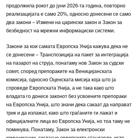
продолжила рокот до јуни 2026-та година, повторно
реализацијата е само 20%, односно донесени се само
два закони – Измени на царински закон и Закон за
безбедност на мрежни информациски системи.
Закони за кои самата Европска Унија кажува дека не
се донесени – Транспозиција на пакет за интеграција
на пазарот на струја, понатаму нов Закон за судски
совет, според препораките на Веницијанската
комисија, односно Оценската мисија која што ја
спроведе Европската Унија, а не така како што
владата го донесе законот без усвоените препораки
на Европска Унија, што значи дека сакаат да направат
трик и да излажат, како што граѓаните ги лажат и
официјалните лица во Европска Унија, но тоа таму не
поминува. Понатаму, Закон за електронски
комуникации, согласно европските стандарди, исто