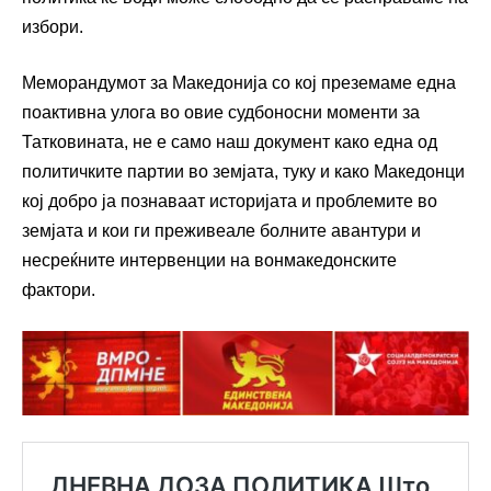
избори.
Меморандумот за Македонија со кој преземаме една
поактивна улога во овие судбоносни моменти за
Татковината, не е само наш документ како една од
политичките партии во земјата, туку и како Македонци
кој добро ја познаваат историјата и проблемите во
земјата и кои ги преживеале болните авантури и
несреќните интервенции на вонмакедонските
фактори.