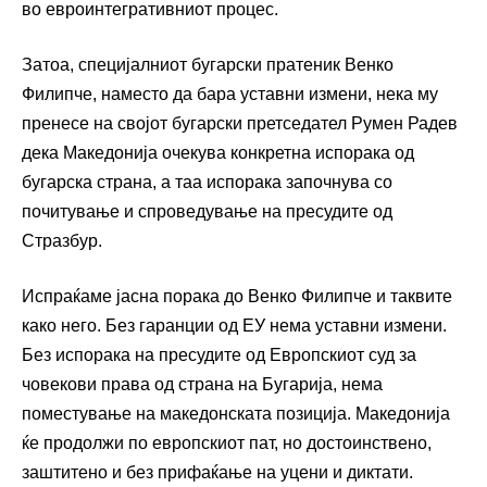
во евроинтегративниот процес.
Затоа, специјалниот бугарски пратеник Венко
Филипче, наместо да бара уставни измени, нека му
пренесе на својот бугарски претседател Румен Радев
дека Македонија очекува конкретна испорака од
бугарска страна, а таа испорака започнува со
почитување и спроведување на пресудите од
Стразбур.
Испраќаме јасна порака до Венко Филипче и таквите
како него. Без гаранции од ЕУ нема уставни измени.
Без испорака на пресудите од Европскиот суд за
човекови права од страна на Бугарија, нема
поместување на македонската позиција. Македонија
ќе продолжи по европскиот пат, но достоинствено,
заштитено и без прифаќање на уцени и диктати.