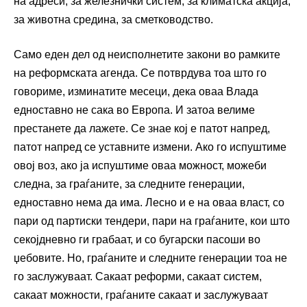
на адреси, за железнички систем, за климатска акција,
за животна средина, за сметководство.
Само еден дел од неисполнетите закони во рамките
на реформската агенда. Се потврдува тоа што го
говориме, изминатите месеци, дека оваа Влада
едноставно не сака во Европа. И затоа велиме
престанете да лажете. Се знае кој е патот напред,
патот напред се уставните измени. Ако го испуштиме
овој воз, ако ја испуштиме оваа можност, можеби
следна, за граѓаните, за следните генерации,
едноставно нема да има. Лесно и е на оваа власт, со
пари од партиски тендери, пари на граѓаните, кои што
секојдневно ги грабаат, и со бугарски пасоши во
џебовите. Но, граѓаните и следните генерации тоа не
го заслужуваат. Сакаат реформи, сакаат систем,
сакаат можности, граѓаните сакаат и заслужуваат