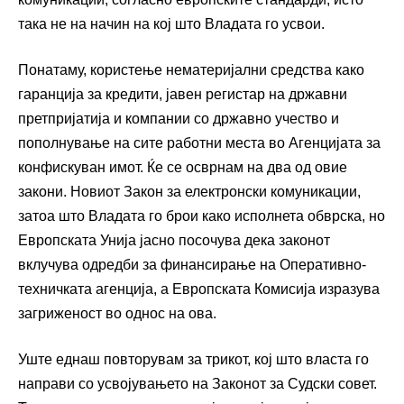
така не на начин на кој што Владата го усвои.
Понатаму, користење нематеријални средства како
гаранција за кредити, јавен регистар на државни
претпријатија и компании со државно учество и
пополнување на сите работни места во Агенцијата за
конфискуван имот. Ќе се осврнам на два од овие
закони. Новиот Закон за електронски комуникации,
затоа што Владата го брои како исполнета обврска, но
Европската Унија јасно посочува дека законот
вклучува одредби за финансирање на Оперативно-
техничката агенција, а Европската Комисија изразува
загриженост во однос на ова.
Уште еднаш повторувам за трикот, кој што власта го
направи со усвојувањето на Законот за Судски совет.