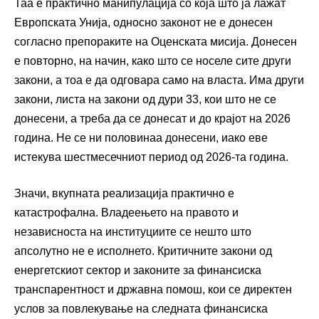
Таа е практично манипулација со која што ја лажат
Европската Унија, односно законот не е донесен
согласно препораките на Оценската мисија. Донесен
е повторно, на начин, како што се носеле сите други
закони, а тоа е да одговара само на власта. Има други
закони, листа на закони од дури 33, кои што не се
донесени, а треба да се донесат и до крајот на 2026
година. Не се ни половинаа донесени, иако еве
истекува шестмесечниот период од 2026-та година.
Значи, вкупната реализација практично е
катастрофална. Владеењето на правото и
независноста на институциите се нешто што
апсолутно не е исполнето. Критичните закони од
енергетскиот сектор и законите за финансиска
транспарентност и државна помош, кои се директен
услов за повлекување на следната финансиска