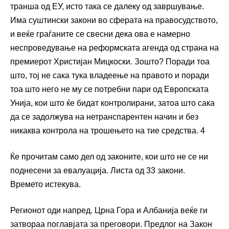
транша од ЕУ, исто така се далеку од завршување.
Има суштински закони во сферата на правосудството,
и веќе граѓаните се свесни дека ова е намерно
неспроведување на реформската агенда од страна на
премиерот Христијан Мицкоски. Зошто? Поради тоа
што, тој не сака тука владеење на правото и поради
тоа што него не му се потребни пари од Европската
Унија, кои што ќе бидат контролирани, затоа што сака
да се задолжува на нетранспарентен начин и без
никаква контрола на трошењето на тие средства. 4
Ќе прочитам само дел од законите, кои што не се ни
поднесени за евалуација. Листа од 33 закони.
Времето истекува.
Регионот оди напред. Црна Гора и Албанија веќе ги
затвораа поглавјата за преговори. Предлог на Закон