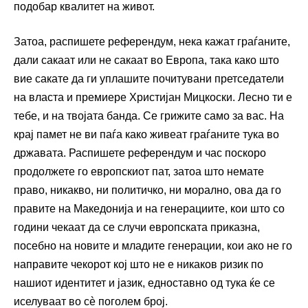
подобар квалитет на живот.
Затоа, распишете референдум, нека кажат граѓаните,
дали сакаат или не сакаат во Европа, така како што
вие сакате да ги уплашите почитувани претседатели
на власта и премиере Христијан Мицкоски. Лесно ти е
тебе, и на твојата банда. Се грижите само за вас. На
крај памет не ви паѓа како живеат граѓаните тука во
државата. Распишете референдум и час поскоро
продолжете го европскиот пат, затоа што немате
право, никакво, ни политичко, ни морално, ова да го
правите на Македонија и на генерациите, кои што со
години чекаат да се случи европската приказна,
посебно на новите и младите генерации, кои ако не го
направите чекорот кој што не е никаков ризик по
нашиот идентитет и јазик, едноставно од тука ќе се
иселуваат во сè поголем број.