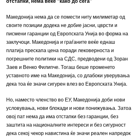
отстапки, нема веќе “како до сега”
Македонија нема да се помести ниту милиметар од
своите позиции додека не добие јасни, цврсти и
писмени гаранции од Европската Унија во форма на
заклучоци. Македонија и граѓаните веќе еднаш
платија прескапа цена поради лековерноста и
погрешните политики на СДС, предводени од Зоран
Заев и Венко Филипче. Тогаш беше променето
уставното име на Македонија, со длабоки уверувања
дека тоа ќе значи сигурен влез во Европската Унија.
Но, наместо членство во ЕУ, Македонија доби нови
условувања, нови блокади и нови понижувања. Затоа
овој пат нема да има отстапки без гаранции, без
заштита на националните интереси и без сигурност
дека секој чекор навистина ќе значи реален напредок