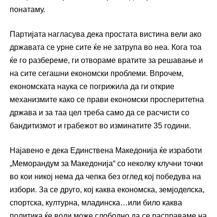
понатаму.
Партијата нагласува дека простата вистина вели ако
државата се урне сите ќе не затрупа во неа. Кога тоа
ќе го разбереме, ги отвораме вратите за решавање и
на сите сегашни економски проблеми. Впрочем,
економската наука се погрижила да ги открие
механизмите како се прави економски просперитетна
држава и за таа цел треба само да се расчисти со
бандитизмот и грабежот во изминатите 35 години.
Најавено е дека Единствена Македонија ќе изработи
„Меморандум за Македонија“ со неколку клучни точки
во кои никој нема да чепка без оглед кој победува на
избори. За се друго, кој каква економска, земјоделска,
спортска, културна, младинска…или било каква
политика ќе води може слободно да се расправаме на