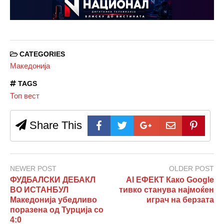
CATEGORIES
Македонија
TAGS
Топ вест
Share This
NEWER POST
OLDER POST
ФУДБАЛСКИ ДЕБАКЛ
AI ЕФЕКТ Како Google
ВО ИСТАНБУЛ
тивко станува најмоќен
Македонија убедливо
играч на берзата
поразена од Турција со
4:0