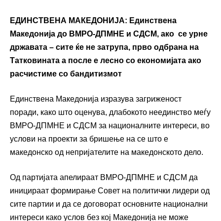
ЕДИНСТВЕНА МАКЕДОНИЈА: Единствена
Македонија до ВМРО-ДПМНЕ и СДСМ, ако се урне
државата – сите ќе не затрупа, прво одбрана на
Татковината а после е лесно со економијата ако
расчистиме со бандитизмот
Единствена Македонија изразува загриженост
поради, како што оценува, длабокото неединство меѓу
ВМРО-ДПМНЕ и СДСМ за националните интереси, во
услови на проекти за бришење на се што е
македонско од непријателите на македонското дело.
Од партијата апелираат ВМРО-ДПМНЕ и СДСМ да
иницираат формирање Совет на политички лидери од
сите партии и да се договорат основните национални
интереси како услов без кој Македонија не може