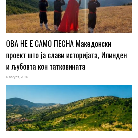
ОВА НЕ Е САМО ПЕСНА Македонски
проект што ја слави историјата, Илинден
и љубовта кон татковината
6 август, 2026