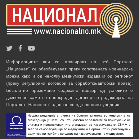
Информациите кои се пласираат на веб Порталот
„Национал“ се обезбедуваат преку сопствената новинарска
мрежа како и од неколку медиумски издавачи од регионот
(преку регулирани договори за соработка/авторски права).
Бесплатно преземање содржини надвор од условите е
дозволено само во непосреден договор со редакцијата на
Порталот „Национал“ односно со одговорниот уредник.