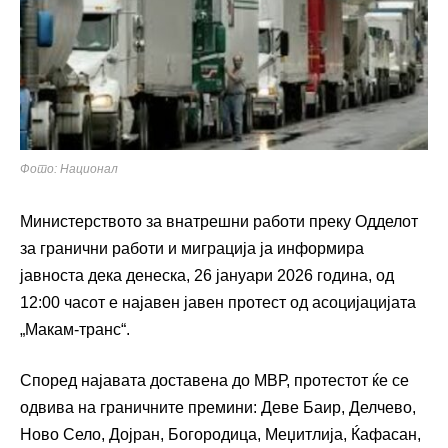
Фото: Национал
Министерството за внатрешни работи преку Одделот
за гранични работи и миграција ја информира
јавноста дека денеска, 26 јануари 2026 година, од
12:00 часот е најавен јавен протест од асоцијацијата
„Макам-транс“.
Според најавата доставена до МВР, протестот ќе се
одвива на граничните премини: Деве Баир, Делчево,
Ново Село, Дојран, Богородица, Меџитлија, Ќафасан,