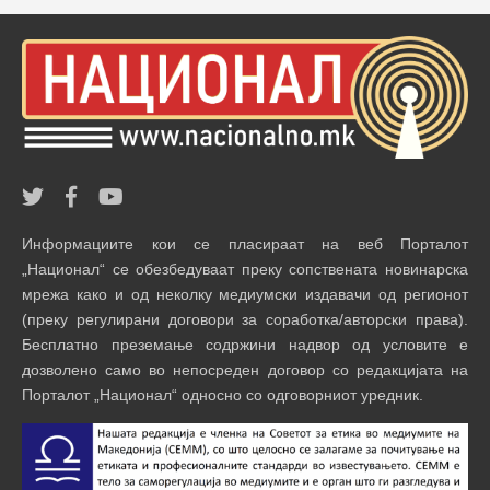
Информациите кои се пласираат на веб Порталот
„Национал“ се обезбедуваат преку сопствената новинарска
мрежа како и од неколку медиумски издавачи од регионот
(преку регулирани договори за соработка/авторски права).
Бесплатно преземање содржини надвор од условите е
дозволено само во непосреден договор со редакцијата на
Порталот „Национал“ односно со одговорниот уредник.