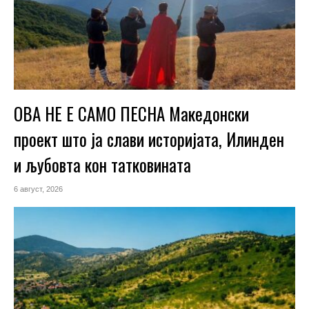
ОВА НЕ Е САМО ПЕСНА Македонски
проект што ја слави историјата, Илинден
и љубовта кон татковината
6 август, 2026