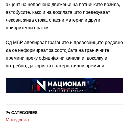
акцент на непречено движење на патничките возила,
автобусите, како и на возилата што превезуваат
лекови, жива стока, опасни материи и други
приоритетни пратки.
Од МВР апелираат граѓаните и превозниците редовно
да се информираат за состојбата на граничните
премини преку официјални канали и, доколку е
потребно, да користат алтернативни премини.
CATEGORIES
Македонија