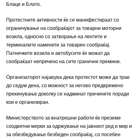
Блаце и Блато.
Протестните активности ќе се манифестираат со
ограничување на сообраќајот за товарни моторни
возила, односно со затворање на лентите и
терминалите наменети за товарен сообраќај.
Патничките возила и автобусите ќе можат да
сообраќаат непречено на сите гранични премини.
Организаторот најавува дека протестот може да трае
до седум дена, со можност за негово предвремено
прекинување доколку се надминат причините поради
кои е организиран.
Министерството за внатрешни работи ќе преземе
соодветни мерки за одржување на јавниот ред и мир и
за обезбедување безбеден сообраќај, со посебен